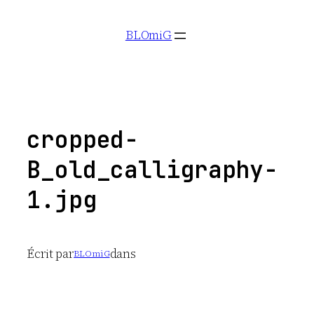
Aller
BLOmiG
au
contenu
cropped-
B_old_calligraphy-
1.jpg
Écrit par
dans
BLOmiG