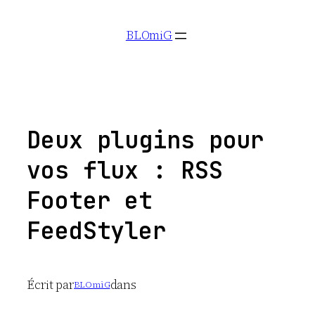
Aller
BLOmiG
au
contenu
Deux plugins pour
vos flux : RSS
Footer et
FeedStyler
Écrit par
dans
BLOmiG