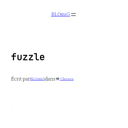
Aller
BLOmiG
au
contenu
fuzzle
Écrit par
dans
BLOmiG
Choses