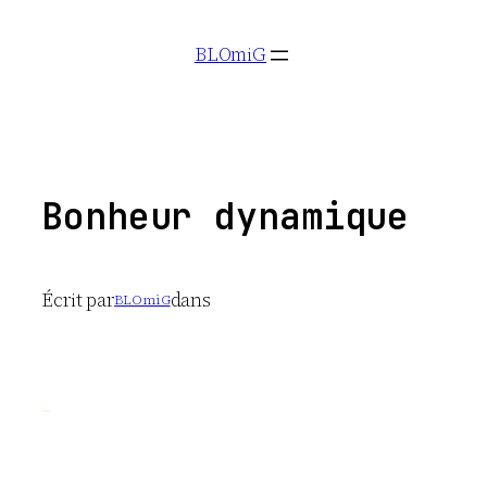
Aller
BLOmiG
au
contenu
Bonheur dynamique
Écrit par
dans
BLOmiG