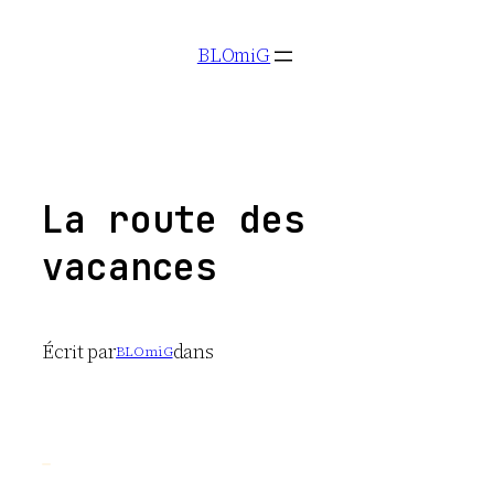
Aller
BLOmiG
au
contenu
La route des
vacances
Écrit par
dans
BLOmiG