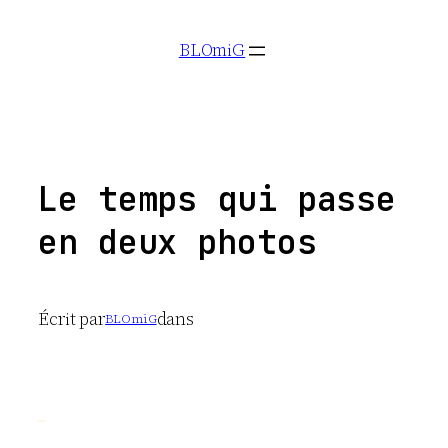
Aller
BLOmiG
au
contenu
Le temps qui passe
en deux photos
Écrit par
dans
BLOmiG