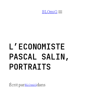
Aller
BLOmiG
au
contenu
L’ECONOMISTE
PASCAL SALIN,
PORTRAITS
Écrit par
dans
BLOmiG