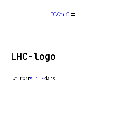
Aller
BLOmiG
au
contenu
LHC-logo
Écrit par
dans
BLOmiG