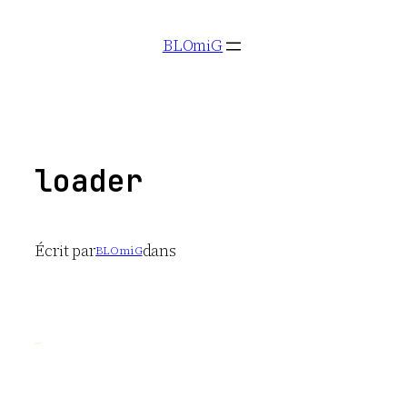
Aller
BLOmiG
au
contenu
loader
Écrit par
dans
BLOmiG