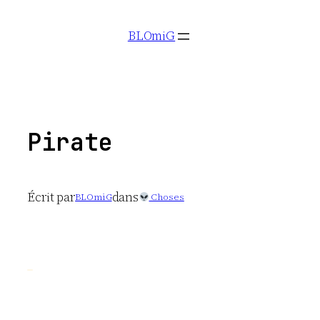
Aller
BLOmiG
au
contenu
Pirate
Écrit par
dans
BLOmiG
Choses