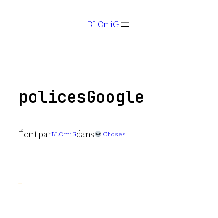
Aller
BLOmiG
au
contenu
policesGoogle
Écrit par
dans
BLOmiG
Choses