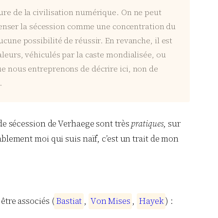
eure de la civilisation numérique. On ne peut
penser la sécession comme une concentration du
ucune possibilité de réussir. En revanche, il est
aleurs, véhiculés par la caste mondialisée, ou
que nous entreprenons de décrire ici, non de
.
s de sécession de Verhaege sont très
pratiques
, sur
ablement moi qui suis naïf, c’est un trait de mon
être associés (
B
a
s
t
i
a
t
,
V
o
n
M
i
s
e
s
,
H
a
y
e
k
) :