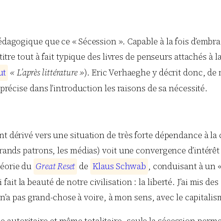
pédagogique que ce « Sécession ». Capable à la fois d’embra
titre tout à fait typique des livres de penseurs attachés à l
u
t
« L’après littérature »
). Eric Verhaeghe y décrit donc, de
 précise dans l’introduction les raisons de sa nécessité.
ont dérivé vers une situation de très forte dépendance à
 grands patrons, les médias) voit une convergence d’intérêt
héorie du
G
r
e
a
t
R
e
s
e
t
de
K
l
a
u
s
S
c
h
w
a
b
, conduisant à un «
t la beauté de notre civilisation : la liberté. J’ai mis des 
e) n’a pas grand-chose à voire, à mon sens, avec le capitalis
ce autoritaire et même totalitaire, seule la sécession perm