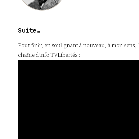
Suite…
Pour finir, en soulignant à nouveau, à mon sens, l’
chaîne d’info TVLibertés :