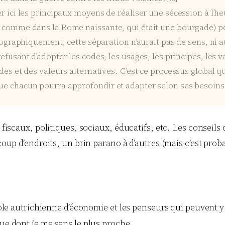
r ici les principaux moyens de réaliser une sécession à l’h
ri comme dans la Rome naissante, qui était une bourgade) 
éographiquement, cette séparation n’aurait pas de sens, ni a
efusant d’adopter les codes, les usages, les principes, les v
des et des valeurs alternatives. C’est ce processus global 
ue chacun pourra approfondir et adapter selon ses besoins
s fiscaux, politiques, sociaux, éducatifs, etc. Les conseil
ucoup d’endroits, un brin parano à d’autres (mais c’est prob
école autrichienne d’économie et les penseurs qui peuvent y 
que dont je me sens le plus proche.