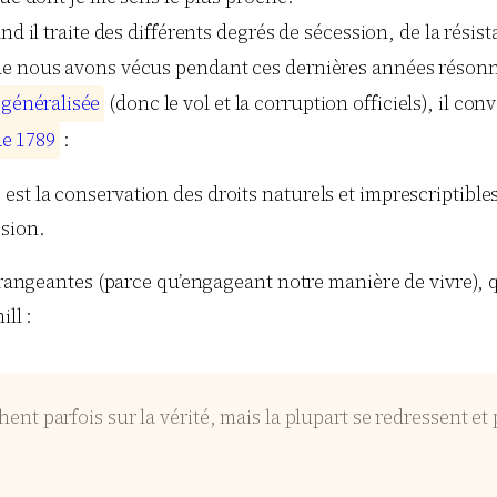
d il traite des différents degrés de sécession, de la résist
ue nous avons vécus pendant ces dernières années résonne
g
é
n
é
r
a
l
i
s
é
e
(donc le vol et la corruption officiels), il convi
d
e
1
7
8
9
:
e est la conservation des droits naturels et imprescriptibles
ssion.
 dérangeantes (parce qu’engageant notre manière de vivre),
ll :
nt parfois sur la vérité, mais la plupart se redressent et