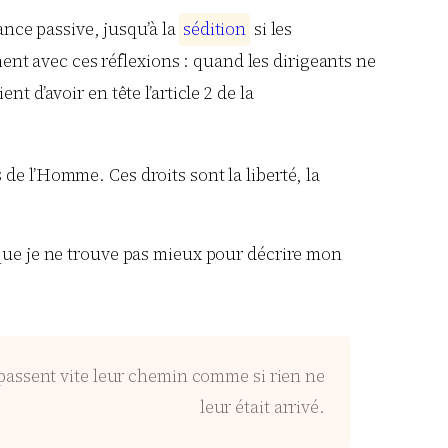
ance passive, jusqu’à la
s
é
d
i
t
i
o
n
si les
nt avec ces réflexions : quand les dirigeants ne
ent d’avoir en tête l’article 2 de la
 de l’Homme. Ces droits sont la liberté, la
 que je ne trouve pas mieux pour décrire mon
 passent vite leur chemin comme si rien ne
leur était arrivé.