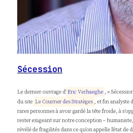
Sécession
Le dernier ouvrage d’
E
r
i
c
V
e
r
h
a
e
g
h
e
, « Sécessio
du site
L
e
C
o
u
r
r
i
e
r
d
e
s
S
t
r
a
t
è
g
e
s
, et fin analyst
rares personnes à avoir gardé la tête froide, à s’o
rester exigeant sur notre conception – humaniste, li
révélé de fragilités dans ce qu’on appelle l’état de d