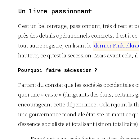
Un livre passionnant
C’est un bel ouvrage, passionnant, très direct et 
près des détails opérationnels concrets, il est à ce 
tout autre registre, en lisant le
d
e
r
n
i
e
r
F
i
n
k
i
e
l
k
r
a
hauteur, ce qu’est la sécession. Mais avant cela, il
Pourquoi faire sécession ?
Partant du constat que les sociétés occidentales 
quoi une « caste » (dirigeants des états, certains
encourageant cette dépendance. Cela rejoint la t
une gouvernance mondiale étatiste brimant ce qui fai
d’essence socialiste et totalisant (sinon totalitair
Face à cette poussée étatiste, qui est d’essen