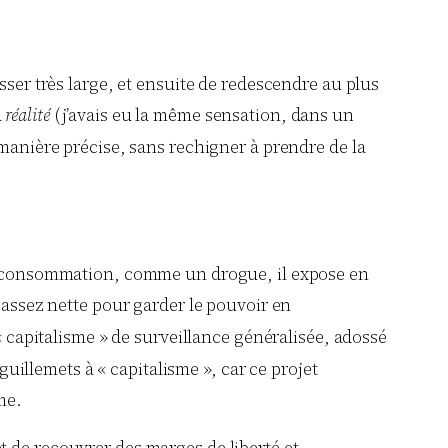
sser très large, et ensuite de redescendre au plus
a
réalité
(j’avais eu la même sensation, dans un
 manière précise, sans rechigner à prendre de la
 la consommation, comme un drogue, il expose en
 assez nette pour garder le pouvoir en
 capitalisme » de surveillance généralisée, adossé
guillemets à « capitalisme », car ce projet
me.
et de recouvrer des marges de liberté et