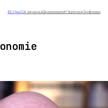
BLOmiG
A propos
Abonnement
Citations
Grokisme
onomie