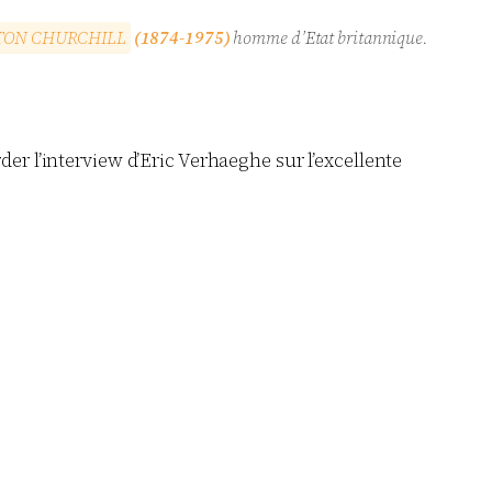
T
O
N
C
H
U
R
C
H
I
L
L
(1874-1975)
homme d’Etat britannique.
der l’interview d’Eric Verhaeghe sur l’excellente