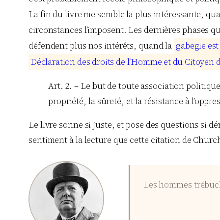
La fin du livre me semble la plus intéressante, quan
circonstances l’imposent. Les dernières phases q
défendent plus nos intérêts, quand la
g
a
b
e
g
i
e
e
s
t
D
é
c
l
a
r
a
t
i
o
n
d
e
s
d
r
o
i
t
s
d
e
l
’
H
o
m
m
e
e
t
d
u
C
i
t
o
y
e
n
Art. 2. – Le but de toute association politiqu
propriété, la sûreté, et la résistance à l’oppre
Le livre sonne si juste, et pose des questions si
sentiment à la lecture que cette citation de Churchi
Les hommes trébuche