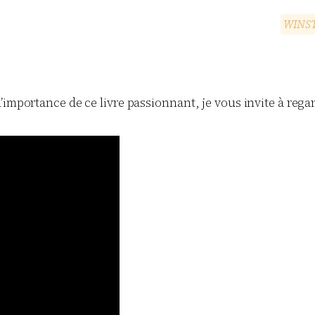
W
I
N
S
importance de ce livre passionnant, je vous invite à regar