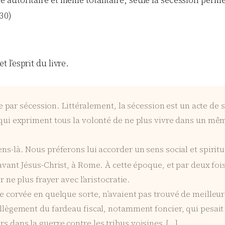
 30)
et l’esprit du livre.
ndre par sécession. Littéralement, la sécession est un acte de
, qui expriment tous la volonté de ne plus vivre dans un m
ens-là. Nous préferons lui accorder un sens social et spiritu
avant Jésus-Christ, à Rome. À cette époque, et par deux foi
r ne plus frayer avec l’aristocratie.
 de corvée en quelque sorte, n’avaient pas trouvé de meilleu
llègement du fardeau fiscal, notamment foncier, qui pesait s
s dans la guerre contre les tribus voisines.[…]