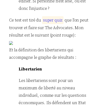
édifier. Si personne n’est lésé, où est
donc l’injustice ?
Ce test est tiré du
s
u
p
e
r
q
u
i
z
que l’on peut
trouver et faire sur The Advocates. Mon
résultat est le suivant (point rouge):
Et la définition des libertariens qui
accompagne le graphe de résultats :
Libertarien
Les libertariens sont pour un
maximum de liberté au niveau
individuel, comme sur les questions
économiques. Ils défendent un Etat