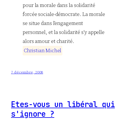
pour la morale dans la solidarité
forcée sociale-démocrate. La morale
se situe dans l’engagement
personnel, et la solidarité s’y appelle
alors amour et charité.
C
h
r
i
s
t
i
a
n
M
i
c
h
e
l
7 décembre, 2008
Etes-vous un libéral qui
s'ignore ?