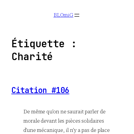
Aller
BLOmiG
au
contenu
Étiquette :
Charité
Citation #106
De même qu’on ne saurait parler de
morale devant les pièces solidaires
d’une mécani­que, il n’y a pas de place