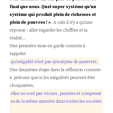
final que nous. Quel super système qu’un
système qui produit plein de richesses et
plein de pauvres ! »
. A cela il n’y a qu’une
réponse : aller regarder les chiffres et la
réalité…
Une première mise en garde consiste à
rappeler
q
u
’
i
n
é
g
a
l
i
t
é
n
’
e
s
t
p
a
s
s
y
n
o
n
y
m
e
d
e
p
a
u
v
r
e
t
é
.
Une deuxième étape dans la réflexion consiste
à préciser que si les inégalités peuvent être
choquantes,
e
l
l
e
s
n
e
s
o
n
t
p
a
s
v
é
c
u
e
s
,
p
e
n
s
é
e
s
e
t
c
o
m
p
e
n
s
é
e
s
d
e
l
a
m
ê
m
e
m
a
n
i
è
r
e
d
a
n
s
t
o
u
t
e
s
l
e
s
s
o
c
i
é
t
é
s
.