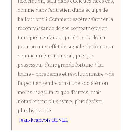
l’exécration, sauf dans quelques rares cas,
comme dans l’entretien d’une équipe de
ballon rond ? Comment espérer s’attirer la
reconnaissance de ses compatriotes en
tant que bienfaiteur public, si le don a
pour premier effet de signaler le donateur
comme un être immoral, puisque
possesseur d’une grande fortune ? La
haine « chrétienne et révolutionnaire » de
l’argent engendre ainsi une société non
moins inégalitaire que d’autres, mais
notablement plus avare, plus égoïste,
plus hypocrite.
J
e
a
n
-
F
r
a
n
ç
o
i
s
R
E
V
E
L