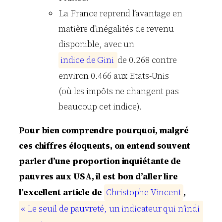
La France reprend l’avantage en
matière d’inégalités de revenu
disponible, avec un
i
n
d
i
c
e
d
e
G
i
n
i
de 0.268 contre
environ 0.466 aux Etats-Unis
(où les impôts ne changent pas
beaucoup cet indice).
Pour bien comprendre pourquoi, malgré
ces chiffres éloquents, on entend souvent
parler d’une proportion inquiétante de
pauvres aux USA, il est bon d’aller lire
l’excellent article de
C
h
r
i
s
t
o
p
h
e
V
i
n
c
e
n
t
,
«
L
e
s
e
u
i
l
d
e
p
a
u
v
r
e
t
é
,
u
n
i
n
d
i
c
a
t
e
u
r
q
u
i
n
’
i
n
d
i