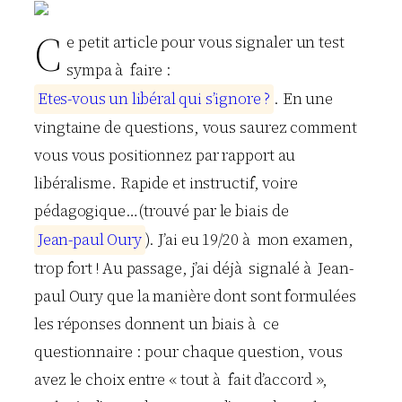
C
e petit article pour vous signaler un test
sympa à faire :
E
t
e
s
-
v
o
u
s
u
n
l
i
b
é
r
a
l
q
u
i
s
’
i
g
n
o
r
e
?
. En une
vingtaine de questions, vous saurez comment
vous vous positionnez par rapport au
libéralisme. Rapide et instructif, voire
pédagogique…(trouvé par le biais de
J
e
a
n
-
p
a
u
l
O
u
r
y
). J’ai eu 19/20 à mon examen,
trop fort ! Au passage, j’ai déjà signalé à Jean-
paul Oury que la manière dont sont formulées
les réponses donnent un biais à ce
questionnaire : pour chaque question, vous
avez le choix entre « tout à fait d’accord »,