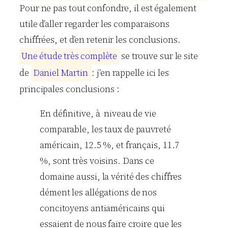
Pour ne pas tout confondre, il est également
utile d’aller regarder les comparaisons
chiffrées, et d’en retenir les conclusions.
U
n
e
é
t
u
d
e
t
r
è
s
c
o
m
p
l
è
t
e
se trouve sur le site
de
D
a
n
i
e
l
M
a
r
t
i
n
: j’en rappelle ici les
principales conclusions :
En définitive, à niveau de vie
comparable, les taux de pauvreté
américain, 12.5 %, et français, 11.7
%, sont très voisins. Dans ce
domaine aussi, la vérité des chiffres
dément les allégations de nos
concitoyens antiaméricains qui
essaient de nous faire croire que les