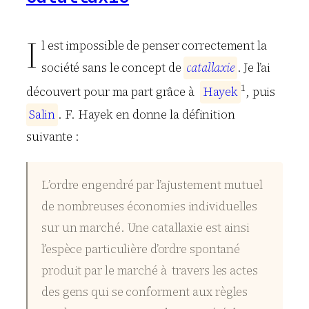
I
l est impossible de penser correctement la
société sans le concept de
c
a
t
a
l
l
a
x
i
e
. Je l’ai
1
découvert pour ma part grâce à
H
a
y
e
k
, puis
S
a
l
i
n
. F. Hayek en donne la définition
suivante :
L’ordre engendré par l’ajustement mutuel
de nombreuses économies individuelles
sur un marché. Une catallaxie est ainsi
l’espèce particulière d’ordre spontané
produit par le marché à travers les actes
des gens qui se conforment aux règles