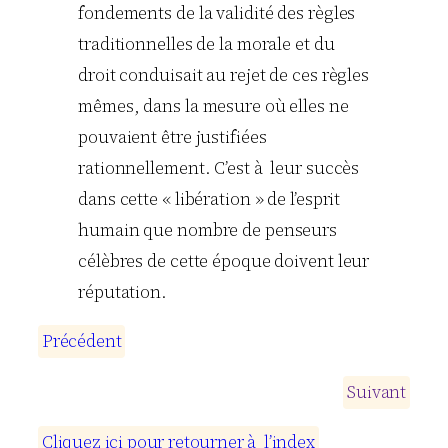
fondements de la validité des règles
traditionnelles de la morale et du
droit conduisait au rejet de ces règles
mêmes, dans la mesure où elles ne
pouvaient être justifiées
rationnellement. C’est à leur succès
dans cette « libération » de l’esprit
humain que nombre de penseurs
célèbres de cette époque doivent leur
réputation.
P
r
é
c
é
d
e
n
t
S
u
i
v
a
n
t
C
l
i
q
u
e
z
i
c
i
p
o
u
r
r
e
t
o
u
r
n
e
r
à
l
’
i
n
d
e
x