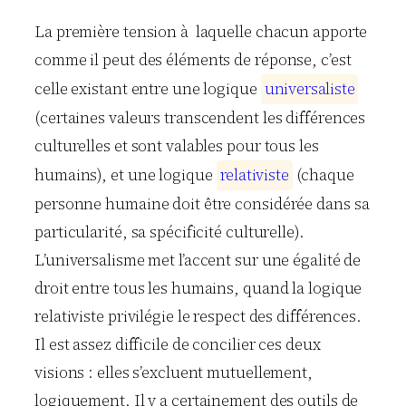
La première tension à laquelle chacun apporte
comme il peut des éléments de réponse, c’est
celle existant entre une logique
u
n
i
v
e
r
s
a
l
i
s
t
e
(certaines valeurs transcendent les différences
culturelles et sont valables pour tous les
humains), et une logique
r
e
l
a
t
i
v
i
s
t
e
(chaque
personne humaine doit être considérée dans sa
particularité, sa spécificité culturelle).
L’universalisme met l’accent sur une égalité de
droit entre tous les humains, quand la logique
relativiste privilégie le respect des différences.
Il est assez difficile de concilier ces deux
visions : elles s’excluent mutuellement,
logiquement. Il y a certainement des outils de