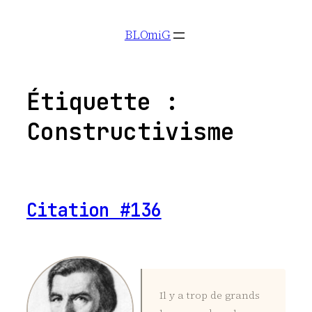
Aller
BLOmiG
au
contenu
Étiquette :
Constructivisme
Citation #136
Il y a trop de grands