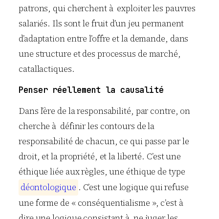
patrons, qui cherchent à exploiter les pauvres
salariés. Ils sont le fruit d’un jeu permanent
d’adaptation entre l’offre et la demande, dans
une structure et des processus de marché,
catallactiques.
Penser réellement la causalité
Dans l’ère de la responsabilité, par contre, on
cherche à définir les contours de la
responsabilité de chacun, ce qui passe par le
droit, et la propriété, et la liberté. C’est une
éthique liée aux règles, une éthique de type
d
é
o
n
t
o
l
o
g
i
q
u
e
. C’est une logique qui refuse
une forme de « conséquentialisme », c’est à
dire une logique consistant à ne juger les