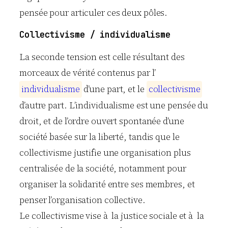
pensée pour articuler ces deux pôles.
Collectivisme / individualisme
La seconde tension est celle résultant des
morceaux de vérité contenus par l’
i
n
d
i
v
i
d
u
a
l
i
s
m
e
d’une part, et le
c
o
l
l
e
c
t
i
v
i
s
m
e
d’autre part. L’individualisme est une pensée du
droit, et de l’ordre ouvert spontanée d’une
société basée sur la liberté, tandis que le
collectivisme justifie une organisation plus
centralisée de la société, notamment pour
organiser la solidarité entre ses membres, et
penser l’organisation collective.
Le collectivisme vise à la justice sociale et à la