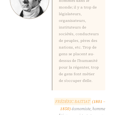
hommes dans le
monde; il y a trop de
législateurs,
organisateurs,
instituteurs de
sociétés, conducteurs
de peuples, pères des
nations, etc. Trop de
gens se placent au-
dessus de l’humanité
pour la régenter, trop
de gens font métier
de s’occuper d’elle.
F
R
É
D
É
R
I
C
B
A
S
T
I
A
T
(1801 –
1850)
économiste, homme