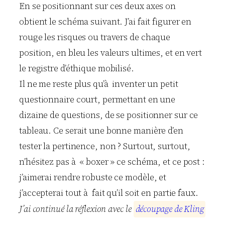
En se positionnant sur ces deux axes on
obtient le schéma suivant. J’ai fait figurer en
rouge les risques ou travers de chaque
position, en bleu les valeurs ultimes, et en vert
le registre d’éthique mobilisé.
Il ne me reste plus qu’à inventer un petit
questionnaire court, permettant en une
dizaine de questions, de se positionner sur ce
tableau. Ce serait une bonne manière d’en
tester la pertinence, non ? Surtout, surtout,
n’hésitez pas à « boxer » ce schéma, et ce post :
j’aimerai rendre robuste ce modèle, et
j’accepterai tout à fait qu’il soit en partie faux.
J’ai continué la réflexion avec le
d
é
c
o
u
p
a
g
e
d
e
K
l
i
n
g