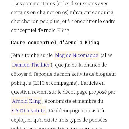
. Les commentaires (et les discussions avec
certains en chair et en os) m’avaient conduit à
chercher un peu plus, et à rencontrer le cadre
conceptuel d’Arnold Kling.
Cadre conceptuel d’Arnold Kling
J’étais tombé sur le
b
l
o
g
d
e
N
i
c
o
m
a
q
u
e
(alias
D
a
m
i
e
n
T
h
e
i
l
l
i
e
r
), que j’ai eu la chance de
côtoyer à l’époque de mon activité de blogueur
politique (LHC et compagnie). L’article en
question revient sur le découpage proposé par
A
r
n
o
l
d
K
l
i
n
g
, économiste et membre du
C
A
T
O
i
n
s
t
i
t
u
t
e
. Ce découpage consiste à
expliquer qu’il existe trois types de pensées
politiques : conservatrice, progressiste et