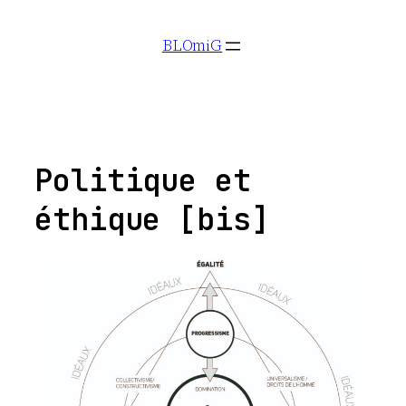
Aller
BLOmiG
au
contenu
Politique et
éthique [bis]