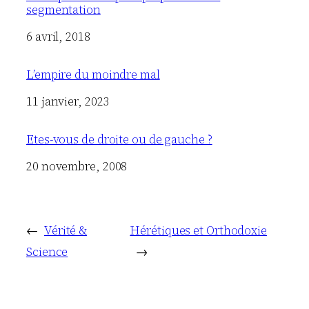
segmentation
Date
6 avril, 2018
L’empire du moindre mal
Date
11 janvier, 2023
Etes-vous de droite ou de gauche ?
Date
20 novembre, 2008
←
Vérité &
Hérétiques et Orthodoxie
Science
→