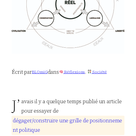
Écrit par
dans
BLOmiG
Réflexions
, 
Société
J’
avais il y a quelque temps publié un article
pour essayer de
d
é
g
a
g
e
r
/
c
o
n
s
t
r
u
i
r
e
u
n
e
g
r
i
l
l
e
d
e
p
o
s
i
t
i
o
n
n
e
m
e
n
t
p
o
l
i
t
i
q
u
e