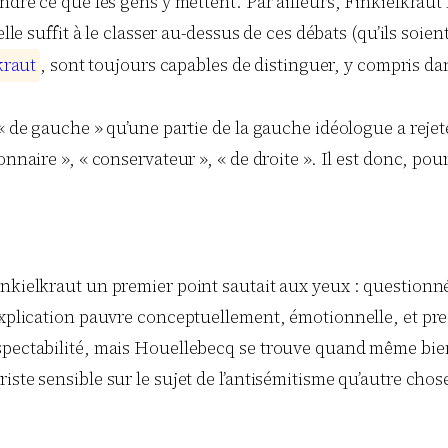
dre ce que les gens y mettent. Par ailleurs, Finkielkraut f
lle suffit à le classer au-dessus de ces débats (qu’ils soien
k
r
a
u
t
, sont toujours capables de distinguer, y compris da
 de gauche » qu’une partie de la gauche idéologue a rejeté.
onnaire », « conservateur », « de droite ». Il est donc, po
nkielkraut un premier point sautait aux yeux : questionné 
xplication pauvre conceptuellement, émotionnelle, et presq
espectabilité, mais Houellebecq se trouve quand même bie
ste sensible sur le sujet de l’antisémitisme qu’autre chos