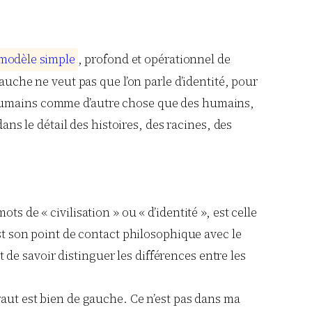
m
o
d
è
l
e
s
i
m
p
l
e
, profond et opérationnel de
gauche ne veut pas que l’on parle d’identité, pour
s humains comme d’autre chose que des humains,
ans le détail des histoires, des racines, des
s de « civilisation » ou « d’identité », est celle
est son point de contact philosophique avec le
t de savoir distinguer les différences entre les
raut est bien de gauche. Ce n’est pas dans ma