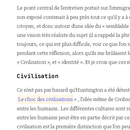
Le point central de l’entretien portait sur l’immigra
son exposé contenait à peu près tout ce qu’il y a à
citoyen, et donc autour d’une idée du « semblable »
une vision très réaliste du sujet (il a rappelé la ph
toujours, ce qui est plus difficile, voir ce que l’on
pendant cette réflexion, alors qu’ils me brûlaient 
« Civilisation », et « identité ». Et je crois que c
Civilisation
Ce n’est pas par hasard qu’Huntington a été détest
L
e
c
h
o
c
d
e
s
c
i
v
i
l
i
s
a
t
i
o
n
s
« , l’idée même de Civilis
entre les humains. Les différentes cultures sont r
entre les humains peut-être en partie décrit par c
civilisation est la première distinction que l’on pe