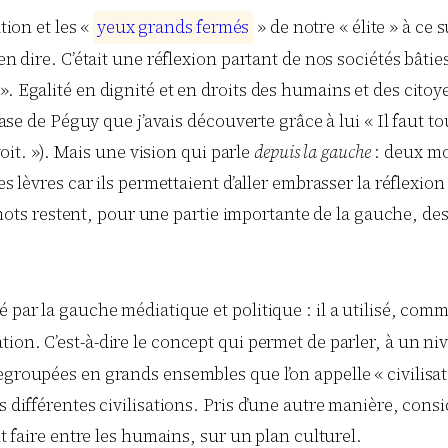
tion et les «
y
e
u
x
g
r
a
n
d
s
f
e
r
m
é
s
» de notre « élite » à ce 
 en dire. C’était une réflexion partant de nos sociétés bât
. Egalité en dignité et en droits des humains et des citoy
rase de Péguy que j’avais découverte grâce à lui « Il faut tou
 voit. »). Mais une vision qui parle
depuis la gauche
: deux mot
les lèvres car ils permettaient d’aller embrasser la réflexi
es mots restent, pour une partie importante de la gauche, de
é par la gauche médiatique et politique : il a utilisé, co
ation. C’est-à-dire le concept qui permet de parler, à un niv
egroupées en grands ensembles que l’on appelle « civilisa
es différentes civilisations. Pris d’une autre manière, con
ut faire entre les humains, sur un plan culturel.