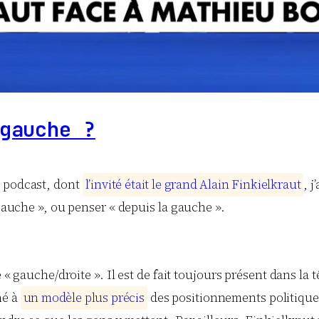
gauche ?
n podcast, dont
l
’
i
n
v
i
t
é
é
t
a
i
t
l
e
g
r
a
n
d
A
l
a
i
n
F
i
n
k
i
e
l
k
r
a
u
t
, 
 gauche », ou penser « depuis la gauche ».
e « gauche/droite ». Il est de fait toujours présent dans la
hé à
u
n
m
o
d
è
l
e
p
l
u
s
p
r
é
c
i
s
des positionnements politiques