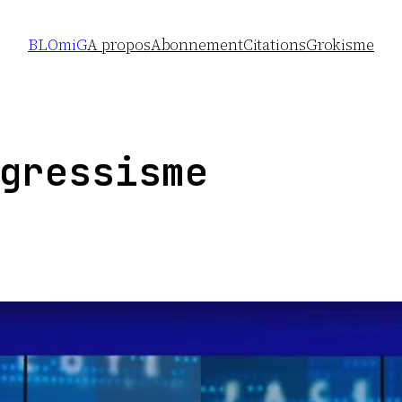
BLOmiG
A propos
Abonnement
Citations
Grokisme
gressisme