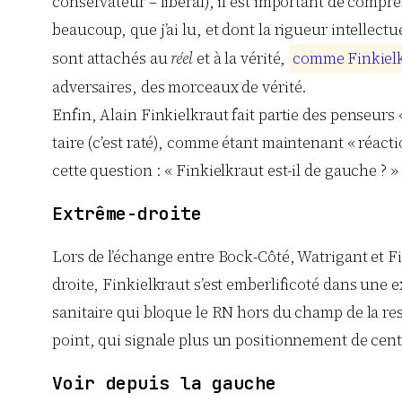
conservateur – libéral), il est important de compren
beaucoup, que j’ai lu, et dont la rigueur intellectue
sont attachés au
réel
et à la vérité,
c
o
m
m
e
F
i
n
k
i
e
l
adversaires, des morceaux de vérité.
Enfin, Alain Finkielkraut fait partie des penseurs «
taire (c’est raté), comme étant maintenant « réacti
cette question : « Finkielkraut est-il de gauche ? »
Extrême-droite
Lors de l’échange entre Bock-Côté, Watrigant et Fi
droite, Finkielkraut s’est emberlificoté dans une e
sanitaire qui bloque le RN hors du champ de la r
point, qui signale plus un positionnement de centri
Voir depuis la gauche