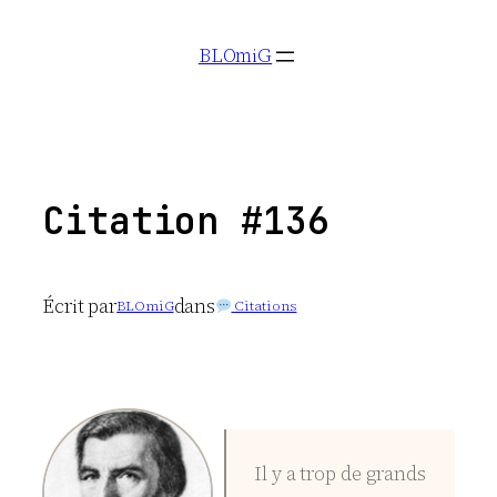
Aller
BLOmiG
au
contenu
Citation #136
Écrit par
dans
BLOmiG
Citations
Il y a trop de grands