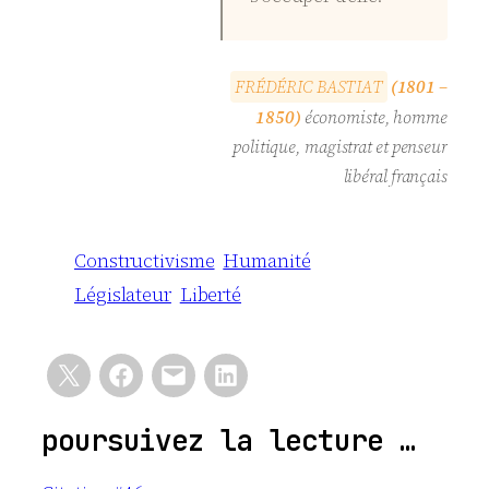
F
R
É
D
É
R
I
C
B
A
S
T
I
A
T
(1801 –
1850)
économiste, homme
politique, magistrat et penseur
libéral français
Constructivisme
Humanité
Législateur
Liberté
poursuivez la lecture …