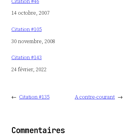
Citation #46
Date
14 octobre, 2007
Citation #105
Date
30 novembre, 2008
Citation #143
Date
24 février, 2022
←
Citation #135
A contre-courant
→
Commentaires