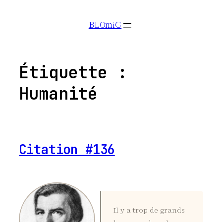
Aller
BLOmiG
au
contenu
Étiquette :
Humanité
Citation #136
Il y a trop de grands