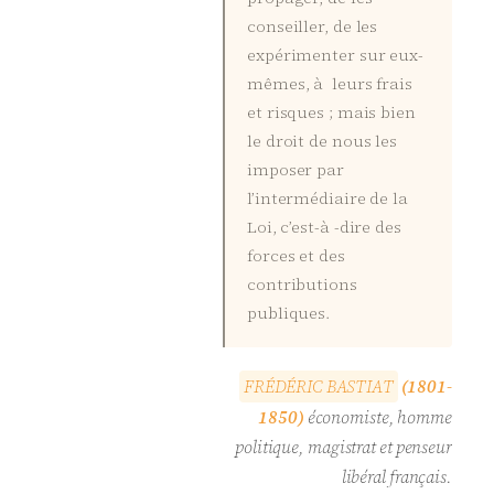
conseiller, de les
expérimenter sur eux-
mêmes, à leurs frais
et risques ; mais bien
le droit de nous les
imposer par
l’intermédiaire de la
Loi, c’est-à -dire des
forces et des
contributions
publiques.
F
R
É
D
É
R
I
C
B
A
S
T
I
A
T
(1801-
1850)
économiste, homme
politique, magistrat et penseur
libéral français.