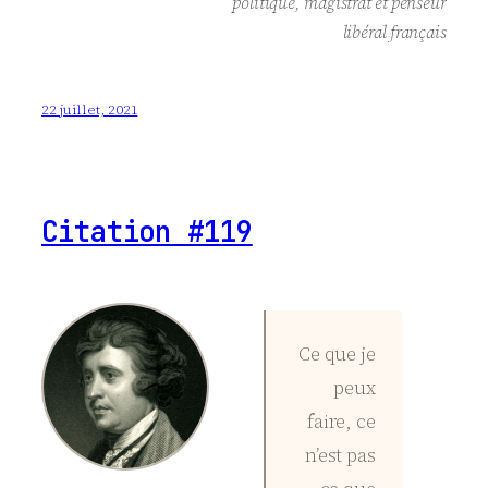
politique, magistrat et penseur
libéral français
22 juillet, 2021
Citation #119
Ce que je
peux
faire, ce
n’est pas