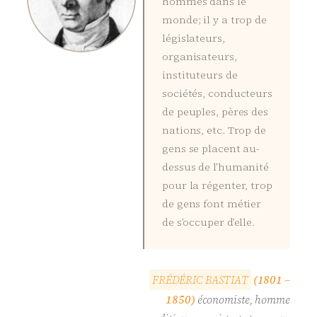
hommes dans le
monde; il y a trop de
législateurs,
organisateurs,
instituteurs de
sociétés, conducteurs
de peuples, pères des
nations, etc. Trop de
gens se placent au-
dessus de l’humanité
pour la régenter, trop
de gens font métier
de s’occuper d’elle.
F
R
É
D
É
R
I
C
B
A
S
T
I
A
T
(1801 –
1850)
économiste, homme