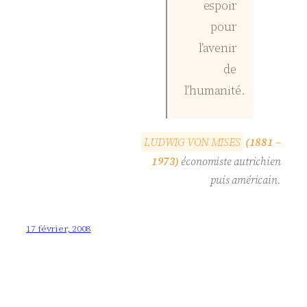
espoir
pour
l’avenir
de
l’humanité.
L
U
D
W
I
G
V
O
N
M
I
S
E
S
(1881 –
1973)
économiste autrichien
puis américain.
17 février, 2008