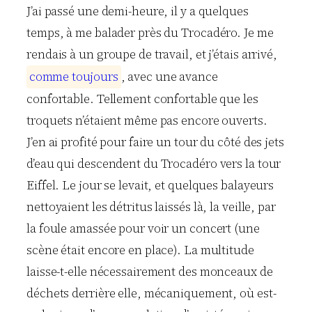
J’ai passé une demi-heure, il y a quelques
temps, à me balader près du Trocadéro. Je me
rendais à un groupe de travail, et j’étais arrivé,
c
o
m
m
e
t
o
u
j
o
u
r
s
, avec une avance
confortable. Tellement confortable que les
troquets n’étaient même pas encore ouverts.
J’en ai profité pour faire un tour du côté des jets
d’eau qui descendent du Trocadéro vers la tour
Eiffel. Le jour se levait, et quelques balayeurs
nettoyaient les détritus laissés là, la veille, par
la foule amassée pour voir un concert (une
scène était encore en place). La multitude
laisse-t-elle nécessairement des monceaux de
déchets derrière elle, mécaniquement, où est-