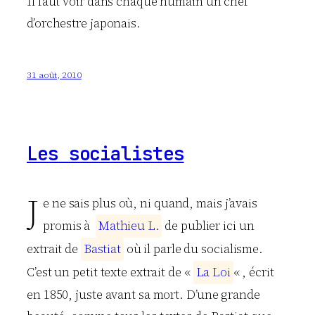
Il faut voir dans chaque humain un chef
d’orchestre japonais.
31 août, 2010
Les socialistes
J
e ne sais plus où, ni quand, mais j’avais
promis à
M
a
t
h
i
e
u
L
.
de publier ici un
extrait de
B
a
s
t
i
a
t
où il parle du socialisme.
C’est un petit texte extrait de «
L
a
L
o
i
« , écrit
en 1850, juste avant sa mort. D’une grande