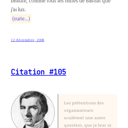
beauté, comme tous les textes de Bastiat que
j’ai lus.
(
s
u
i
t
e
…
)
12 décembre, 2008
Citation #105
Les prétentions des
organisateurs
soulèvent une autre
question, que je leur ai