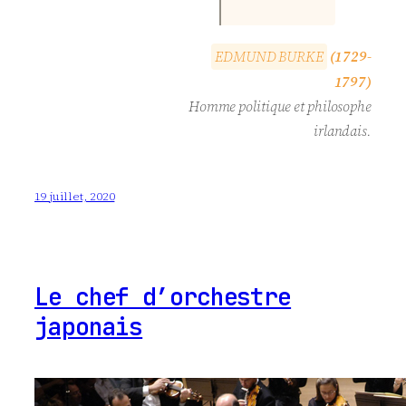
E
D
M
U
N
D
B
U
R
K
E
(1729-
1797)
Homme politique et philosophe
irlandais.
19 juillet, 2020
Le chef d’orchestre
japonais