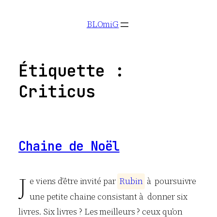
Aller
BLOmiG
au
contenu
Étiquette :
Criticus
Chaine de Noël
J
e viens d’être invité par
R
u
b
i
n
à poursuivre
une petite chaine consistant à donner six
livres. Six livres ? Les meilleurs ? ceux qu’on