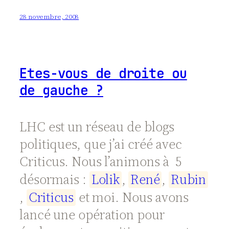
28 novembre, 2008
Etes-vous de droite ou
de gauche ?
LHC est un réseau de blogs
politiques, que j’ai créé avec
Criticus. Nous l’animons à 5
désormais :
L
o
l
i
k
,
R
e
n
é
,
R
u
b
i
n
,
C
r
i
t
i
c
u
s
et moi. Nous avons
lancé une opération pour