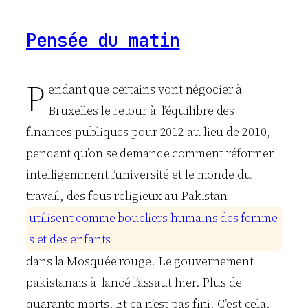
Pensée du matin
P
endant que certains vont négocier à
Bruxelles le retour à l’équilibre des
finances publiques pour 2012 au lieu de 2010,
pendant qu’on se demande comment réformer
intelligemment l’université et le monde du
travail, des fous religieux au Pakistan
u
t
i
l
i
s
e
n
t
c
o
m
m
e
b
o
u
c
l
i
e
r
s
h
u
m
a
i
n
s
d
e
s
f
e
m
m
e
s
e
t
d
e
s
e
n
f
a
n
t
s
dans la Mosquée rouge. Le gouvernement
pakistanais à lancé l’assaut hier. Plus de
quarante morts. Et ça n’est pas fini. C’est cela,