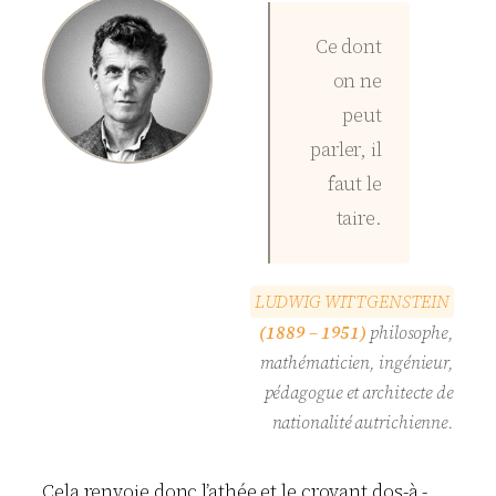
Ce dont
on ne
peut
parler, il
faut le
taire.
L
U
D
W
I
G
W
I
T
T
G
E
N
S
T
E
I
N
(1889 – 1951)
philosophe,
mathématicien, ingénieur,
pédagogue et architecte de
nationalité autrichienne.
Cela renvoie donc l’athée et le croyant dos-à -