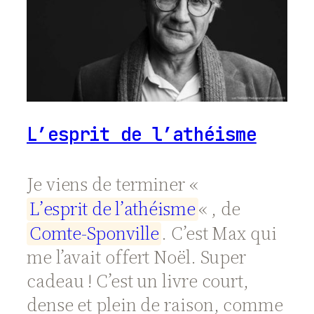
L’esprit de l’athéisme
Je viens de terminer «
L
’
e
s
p
r
i
t
d
e
l
’
a
t
h
é
i
s
m
e
« , de
C
o
m
t
e
-
S
p
o
n
v
i
l
l
e
. C’est Max qui
me l’avait offert Noël. Super
cadeau ! C’est un livre court,
dense et plein de raison, comme