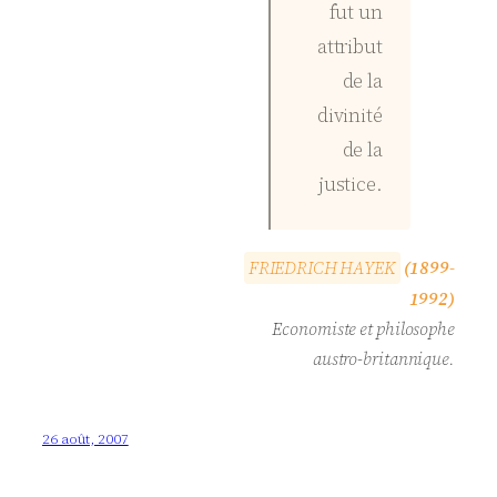
fut un
attribut
de la
divinité
de la
justice.
F
R
I
E
D
R
I
C
H
H
A
Y
E
K
(1899-
1992)
Economiste et philosophe
austro-britannique.
26 août, 2007