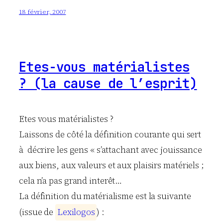
18 février, 2007
Etes-vous matérialistes
? (la cause de l’esprit)
Etes vous matérialistes ?
Laissons de côté la définition courante qui sert
à décrire les gens « s’attachant avec jouissance
aux biens, aux valeurs et aux plaisirs matériels ;
cela n’a pas grand interêt…
La définition du matérialisme est la suivante
(issue de
L
e
x
i
l
o
g
o
s
) :