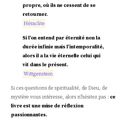
propre, où ils ne cessent de se
retourner.
H
é
r
a
c
l
i
t
e
Si l’on entend par éternité non la
durée infinie mais l’intemporalité,
alors il a la vie éternelle celui qui
vit dans le présent.
W
i
t
t
g
e
n
s
t
e
i
n
Si ces questions de spiritualité, de Dieu, de
mystère vous intéresse, alors n’hésitez pas :
ce
livre est une mine de réflexion
passionnantes.