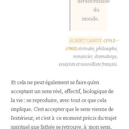
déraisonnable
du
monde.
A
L
B
E
R
T
C
A
M
U
S
(1913 –
1960)
écrivain, philosophe,
romancier, dramaturge,
essayiste et nouvelliste français.
Et cela ne peut également se faire qu’en
acceptant un sens réel, effectif, biologique de
la vie : se reproduire, avec tout ce que cela
implique. C’est accepter que le sens vienne de
l’extérieur, et c’est à ce moment précis du trajet
spirituel que l’athée se retrouve, à mon sens,