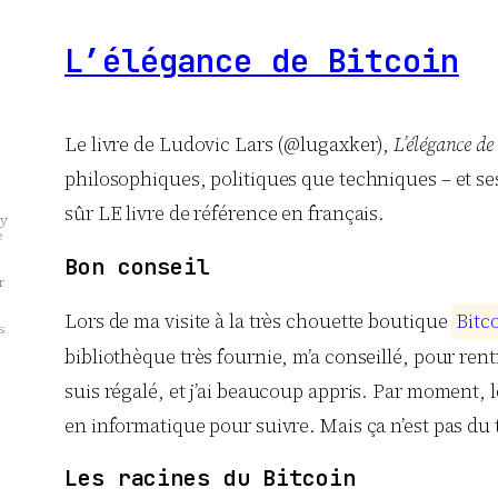
L’élégance de Bitcoin
Le livre de Ludovic Lars (@lugaxker),
L’élégance de
philosophiques, politiques que techniques – et ses
sûr LE livre de référence en français.
 y
e
Bon conseil
r
Lors de ma visite à la très chouette boutique
B
i
t
c
s
bibliothèque très fournie, m’a conseillé, pour rent
suis régalé, et j’ai beaucoup appris. Par moment, le
en informatique pour suivre. Mais ça n’est pas du t
Les racines du Bitcoin