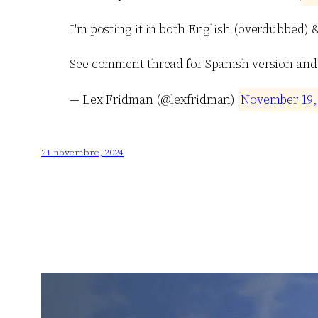
I'm posting it in both English (overdubbed) 
See comment thread for Spanish version and
— Lex Fridman (@lexfridman)
N
o
v
e
m
b
e
r
1
9
,
21 novembre, 2024