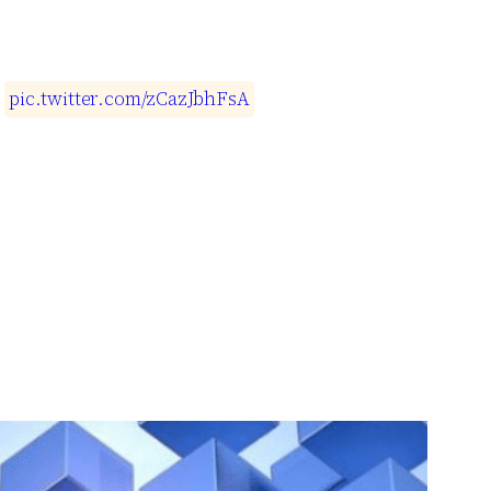
…
p
i
c
.
t
w
i
t
t
e
r
.
c
o
m
/
z
C
a
z
J
b
h
F
s
A