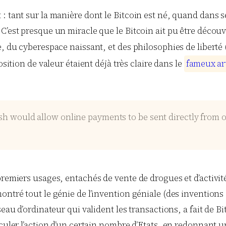
: tant sur la manière dont le Bitcoin est né, quand dans 
’est presque un miracle que le Bitcoin ait pu être découve
, du cyberespace naissant, et des philosophies de liberté 
osition de valeur étaient déjà très claire dans le
f
a
m
e
u
x
a
r
cash would allow online payments to be sent directly from
premiers usages, entachés de vente de drogues et d’activité
ontré tout le génie de l’invention géniale (des inventions
seau d’ordinateur qui valident les transactions, a fait de
sculer l’action d’un certain nombre d’Etats, en redonnant 