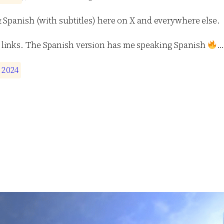
& Spanish (with subtitles) here on X and everywhere else.
 links. The Spanish version has me speaking Spanish
2
0
2
4