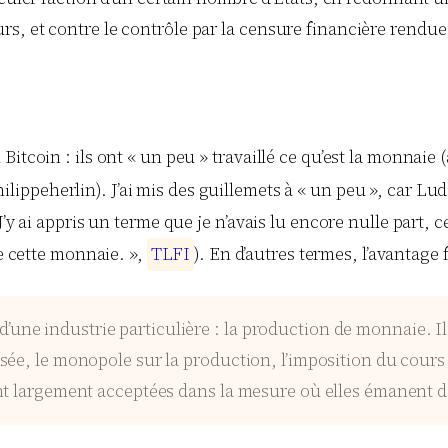
s, et contre le contrôle par la censure financière rendue 
Bitcoin : ils ont « un peu » travaillé ce qu’est la monnaie
lippeherlin). J’ai mis des guillemets à « un peu », car Lud
’y ai appris un terme que je n’avais lu encore nulle part, c
de cette monnaie. »,
T
L
F
I
). En d’autres termes, l’avantage
it d’une industrie particulière : la production de monnaie. I
sée, le monopole sur la production, l’imposition du cours 
nt largement acceptées dans la mesure où elles émanent de