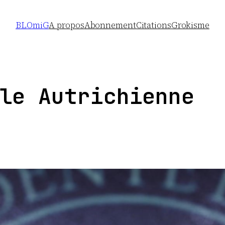
BLOmiG
A propos
Abonnement
Citations
Grokisme
le Autrichienne