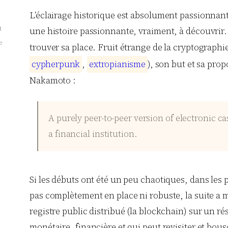
L’éclairage historique est absolument passionnant 
t
une histoire passionnante, vraiment, à découvrir. C
e
trouver sa place. Fruit étrange de la cryptographie
c
y
p
h
e
r
p
u
n
k
,
e
x
t
r
o
p
i
a
n
i
s
m
e
), son but et sa prop
Nakamoto :
A purely peer-to-peer version of electronic 
a financial institution.
Si les débuts ont été un peu chaotiques, dans les 
pas complètement en place ni robuste, la suite a m
registre public distribué (la blockchain) sur un ré
monétaire, financière et qui peut revisiter et bou