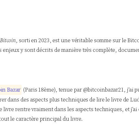
 Bitcoin
, sorti en 2023, est une véritable somme sur le Bitc
 enjeux y sont décrits de manière très complète, documentée
o
i
n
B
a
z
a
r
(Paris 18ème), tenue par @bitcoinbazar21, j’ai p
rer dans des aspects plus techniques de lire le livre de Lud
 livre rentre vraiment dans les aspects techniques, et j’ai
out le caractère principal du livre.