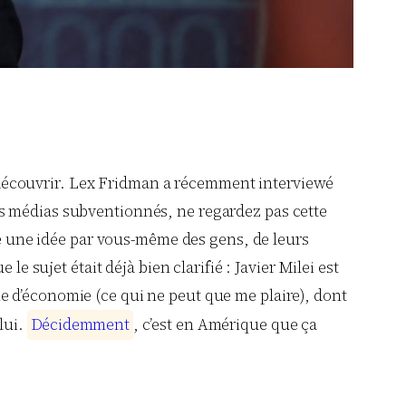
découvrir. Lex Fridman a récemment interviewé
es médias subventionnés, ne regardez pas cette
ire une idée par vous-même des gens, de leurs
e sujet était déjà bien clarifié : Javier Milei est
e d’économie (ce qui ne peut que me plaire), dont
lui.
D
é
c
i
d
e
m
m
e
n
t
, c’est en Amérique que ça