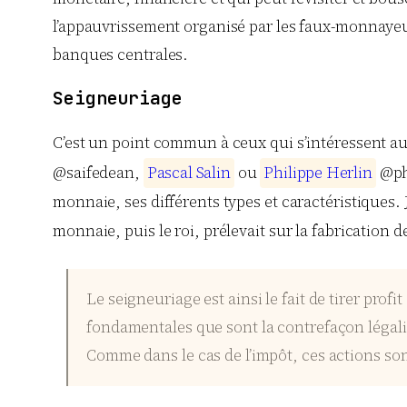
l’appauvrissement organisé par les faux-monnayeur
banques centrales.
Seigneuriage
C’est un point commun à ceux qui s’intéressent au 
@saifedean,
P
a
s
c
a
l
S
a
l
i
n
ou
P
h
i
l
i
p
p
e
H
e
r
l
i
n
@phi
monnaie, ses différents types et caractéristiques. J
monnaie, puis le roi, prélevait sur la fabrication 
Le seigneuriage est ainsi le fait de tirer prof
fondamentales que sont la contrefaçon légali
Comme dans le cas de l’impôt, ces actions so