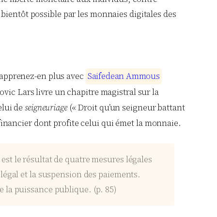
bientôt possible par les monnaies digitales des
 (apprenez-en plus avec
S
a
i
f
e
d
e
a
n
A
m
m
o
u
s
ovic Lars livre un chapitre magistral sur la
elui de
seigneuriage
(« Droit qu’un seigneur battant
 financier dont profite celui qui émet la monnaie.
l est le résultat de quatre mesures légales
légal et la suspension des paiements.
 la puissance publique. (p. 85)