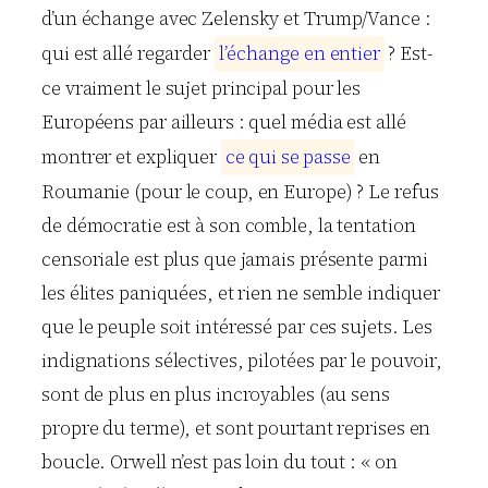
d’un échange avec Zelensky et Trump/Vance :
qui est allé regarder
l
’
é
c
h
a
n
g
e
e
n
e
n
t
i
e
r
? Est-
ce vraiment le sujet principal pour les
Européens par ailleurs : quel média est allé
montrer et expliquer
c
e
q
u
i
s
e
p
a
s
s
e
en
Roumanie (pour le coup, en Europe) ? Le refus
de démocratie est à son comble, la tentation
censoriale est plus que jamais présente parmi
les élites paniquées, et rien ne semble indiquer
que le peuple soit intéressé par ces sujets. Les
indignations sélectives, pilotées par le pouvoir,
sont de plus en plus incroyables (au sens
propre du terme), et sont pourtant reprises en
boucle. Orwell n’est pas loin du tout : « on