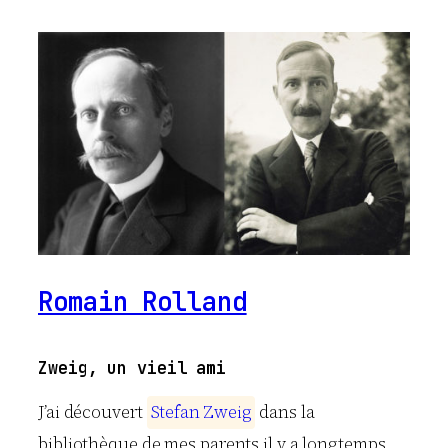
Romain Rolland
Zweig, un vieil ami
J’ai découvert
S
t
e
f
a
n
Z
w
e
i
g
dans la
bibliothèque de mes parents il y a longtemps,