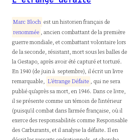
M
a
r
c
B
l
o
c
h
est un historien français de
r
e
n
o
m
m
é
e
, ancien combattant de la première
guerre mondiale, et combattant volontaire lors
de la seconde, résistant, mort sous les balles de
la Gestapo, après avoir été capturé et torturé.
En 1940 (de juin à septembre), il écrit un livre
remarquable,
L
’
é
t
r
a
n
g
e
D
é
f
a
i
t
e
, qui ne sera
publié qu’après sa mort, en 1946. Dans ce livre,
il se présente comme un témoin de l’intérieur
(puisqu’il combat dans l’armée française, où il
exerce des responsabilités comme Responsable
des Carburants, et il analyse la défaite. Il en
décrit les ressorts opérationnels, et cherche,