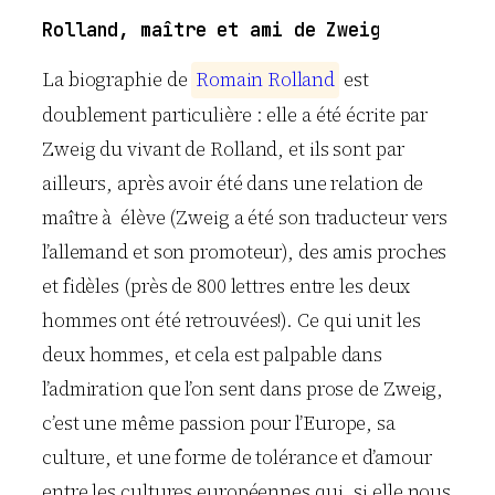
Rolland, maître et ami de Zweig
La biographie de
R
o
m
a
i
n
R
o
l
l
a
n
d
est
doublement particulière : elle a été écrite par
Zweig du vivant de Rolland, et ils sont par
ailleurs, après avoir été dans une relation de
maître à élève (Zweig a été son traducteur vers
l’allemand et son promoteur), des amis proches
et fidèles (près de 800 lettres entre les deux
hommes ont été retrouvées!). Ce qui unit les
deux hommes, et cela est palpable dans
l’admiration que l’on sent dans prose de Zweig,
c’est une même passion pour l’Europe, sa
culture, et une forme de tolérance et d’amour
entre les cultures européennes qui, si elle nous