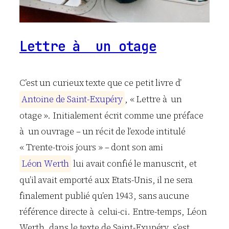
Lettre à un otage
C’est un curieux texte que ce petit livre d’
A
n
t
o
i
n
e
d
e
S
a
i
n
t
-
E
x
u
p
é
r
y
, « Lettre à un
otage ». Initialement écrit comme une préface
à un ouvrage – un récit de l’exode intitulé
« Trente-trois jours » – dont son ami
L
é
o
n
W
e
r
t
h
lui avait confié le manuscrit, et
qu’il avait emporté aux Etats-Unis, il ne sera
finalement publié qu’en 1943, sans aucune
référence directe à celui-ci. Entre-temps, Léon
Werth, dans le texte de Saint-Exupéry, s’est