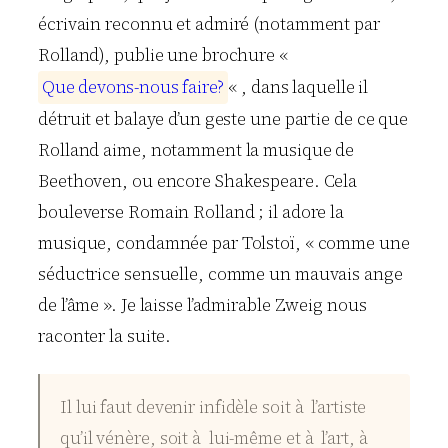
écrivain reconnu et admiré (notamment par
Rolland), publie une brochure «
Q
u
e
d
e
v
o
n
s
-
n
o
u
s
f
a
i
r
e
?
« , dans laquelle il
détruit et balaye d’un geste une partie de ce que
Rolland aime, notamment la musique de
Beethoven, ou encore Shakespeare. Cela
bouleverse Romain Rolland ; il adore la
musique, condamnée par Tolstoï, « comme une
séductrice sensuelle, comme un mauvais ange
de l’âme ». Je laisse l’admirable Zweig nous
raconter la suite.
Il lui faut devenir infidèle soit à l’artiste
qu’il vénère, soit à lui-même et à l’art, à