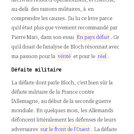
au-delà des raisons militaires, à en
comprendre les causes. J’ai lu ce livre parce
qu’il était plus que vivement recommandé par
Pierre Mari, dans son essai
E
n
p
a
y
s
d
é
f
a
i
t
. Ce
qu’il disait de l’analyse de Bloch résonnait avec
ma passion pour la
v
é
r
i
t
é
et pour le
r
é
e
l
.
Défaite militaire
La défaite dont parle Bloch, c’est bien sûr la
défaite militaire de la France contre
l’Allemagne, au début de la seconde guerre
mondiale. En quelques mois, les Allemands
défoncent littéralement les défenses de leurs
adversaires
s
u
r
l
e
f
r
o
n
t
d
e
l
’
O
u
e
s
t
. La défaite