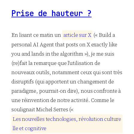
Prise de hauteur ?
En lisant ce matin un
a
r
t
i
c
l
e
s
u
r
X
(« Build a
personal AI Agent that posts on X exactly like
you and lands in the algorithm »), je me suis
(re)fait la remarque que l’utilisation de
nouveaux outils, notamment ceux qui sont très
disruptifs (qui apportent un changement de
paradigme, pourrait-on dire), nous confronte à
une réinvention de notre activité. Comme le
soulignait Michel Serres («
L
e
s
n
o
u
v
e
l
l
e
s
t
e
c
h
n
o
l
o
g
i
e
s
,
r
é
v
o
l
u
t
i
o
n
c
u
l
t
u
r
e
l
l
e
e
t
c
o
g
n
i
t
i
v
e