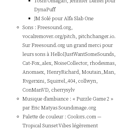
Toshi Omagari, Jennifer Daniel pour
DynaPuff
JM Solé pour Alfa Slab One
Sons : Freesound.org,
vocalremover.org/pitch, pitchchanger.io.
Sur Freesound.org un grand merci pour
leurs sons à HelloIJustWantSomeSounds,
Cat-Fox_alex, NoiseCollector, rhodesmas,
Anomaex, HenryRichard, Moutain_Man,
Rvgerxini, Squirrel_404, collwyn,
ConManVD, cherrysylv
Musique d’ambiance : « Puzzle Game 2 »
par Eric Matyas Soundimage.org
Palette de couleur : Coolors.com —
Tropical Sunset Vibes légèrement