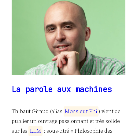
La parole aux machines
Thibaut Giraud (alias
M
o
n
s
i
e
u
r
P
h
i
) vient de
publier un ouvrage passionnant et très solide
sur les
L
L
M
: sous-titré « Philosophie des