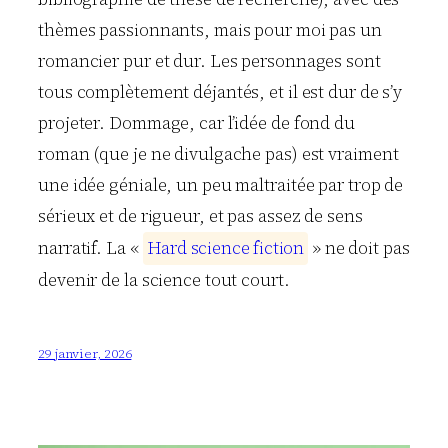
thèmes passionnants, mais pour moi pas un
romancier pur et dur. Les personnages sont
tous complètement déjantés, et il est dur de s’y
projeter. Dommage, car l’idée de fond du
roman (que je ne divulgache pas) est vraiment
une idée géniale, un peu maltraitée par trop de
sérieux et de rigueur, et pas assez de sens
narratif. La «
H
a
r
d
s
c
i
e
n
c
e
f
i
c
t
i
o
n
» ne doit pas
devenir de la science tout court.
29 janvier, 2026