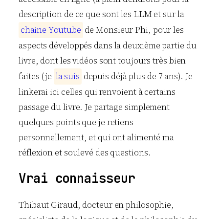
description de ce que sont les LLM et sur la
c
h
a
i
n
e
Y
o
u
t
u
b
e
de Monsieur Phi, pour les
aspects développés dans la deuxième partie du
livre, dont les vidéos sont toujours très bien
faites (je
l
a
s
u
i
s
depuis déjà plus de 7 ans). Je
linkerai ici celles qui renvoient à certains
passage du livre. Je partage simplement
quelques points que je retiens
personnellement, et qui ont alimenté ma
réflexion et soulevé des questions.
Vrai connaisseur
Thibaut Giraud, docteur en philosophie,