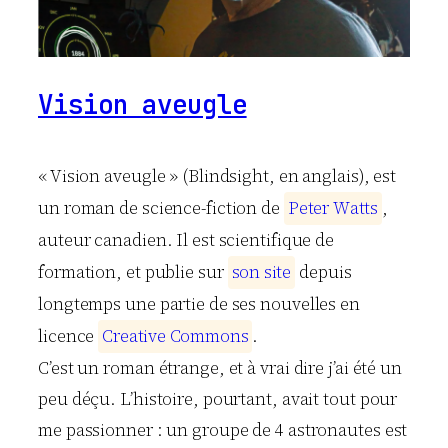
Vision aveugle
« Vision aveugle » (Blindsight, en anglais), est
un roman de science-fiction de
P
e
t
e
r
W
a
t
t
s
,
auteur canadien. Il est scientifique de
formation, et publie sur
s
o
n
s
i
t
e
depuis
longtemps une partie de ses nouvelles en
licence
C
r
e
a
t
i
v
e
C
o
m
m
o
n
s
.
C’est un roman étrange, et à vrai dire j’ai été un
peu déçu. L’histoire, pourtant, avait tout pour
me passionner : un groupe de 4 astronautes est