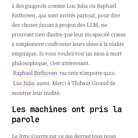
à des guignols comme Luc Julia ou Raphaël
Enthoven, qui sont invités partout, pour dire
des choses
fausses
à propos des LLM, ne
prouvant rien d’autre que leur incapacité crasse
à simplement confronter leurs idées à la réalité
empirique. Si vous voulez voir un mise à mort
philosophique, c’est intéressant.
R
a
p
h
a
ë
l
E
n
t
h
o
v
e
n
raconte n’importe quoi.
L
u
c
J
u
l
i
a
aussi. Merci à Thibaut Giraud de
montrer leur nudité.
Les machines ont pris la
parole
Le livre s’ouvre sur ce qui devrait tous nous