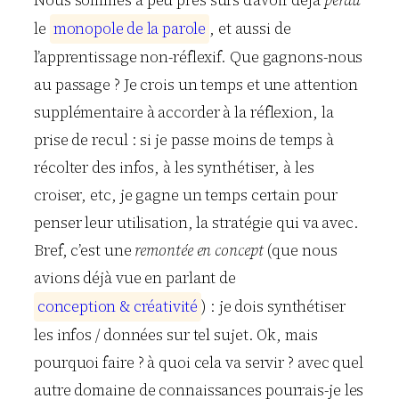
Nous sommes à peu près sûrs d’avoir déjà
perdu
le
m
o
n
o
p
o
l
e
d
e
l
a
p
a
r
o
l
e
, et aussi de
l’apprentissage non-réflexif. Que gagnons-nous
au passage ? Je crois un temps et une attention
supplémentaire à accorder à la réflexion, la
prise de recul : si je passe moins de temps à
récolter des infos, à les synthétiser, à les
croiser, etc, je gagne un temps certain pour
penser leur utilisation, la stratégie qui va avec.
Bref, c’est une
remontée en concept
(que nous
avions déjà vue en parlant de
c
o
n
c
e
p
t
i
o
n
&
c
r
é
a
t
i
v
i
t
é
) : je dois synthétiser
les infos / données sur tel sujet. Ok, mais
pourquoi faire ? à quoi cela va servir ? avec quel
autre domaine de connaissances pourrais-je les