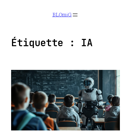
Aller
BLOmiG
au
contenu
Étiquette :
IA