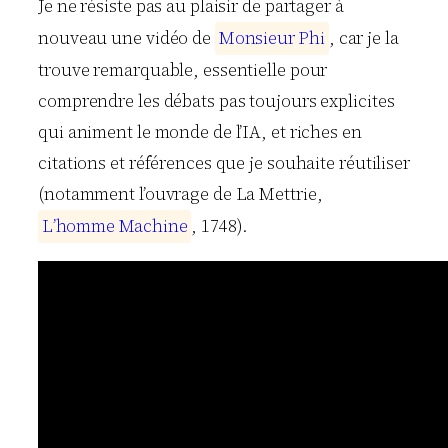
Je ne résiste pas au plaisir de partager à
nouveau une vidéo de
M
o
n
s
i
e
u
r
P
h
i
, car je la
trouve remarquable, essentielle pour
comprendre les débats pas toujours explicites
qui animent le monde de l’IA, et riches en
citations et références que je souhaite réutiliser
(notamment l’ouvrage de La Mettrie,
L
’
h
o
m
m
e
M
a
c
h
i
n
e
, 1748).