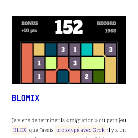
BLOMIX
Je viens de terminer la « migration » du petit jeu
B
L
O
X
que j’avais
p
r
o
t
o
t
y
p
é
a
v
e
c
G
r
o
k
il y a un