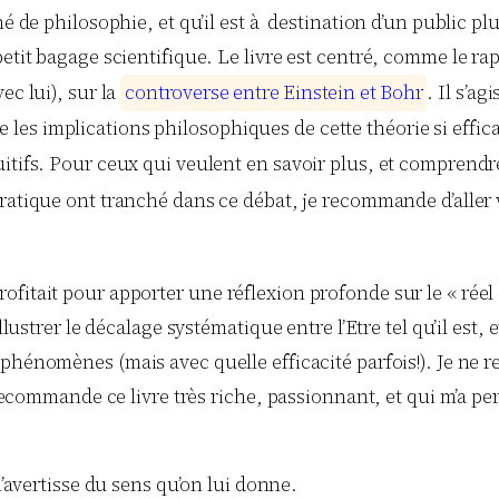
é de philosophie, et qu’il est à destination d’un public plut
etit bagage scientifique. Le livre est centré, comme le ra
ec lui), sur la
c
o
n
t
r
o
v
e
r
s
e
e
n
t
r
e
E
i
n
s
t
e
i
n
e
t
B
o
h
r
. Il s’a
es implications philosophiques de cette théorie si effica
tuitifs. Pour ceux qui veulent en savoir plus, et compren
ratique ont tranché dans ce débat, je recommande d’aller vo
tait pour apporter une réflexion profonde sur le « réel », e
llustrer le décalage systématique entre l’Etre tel qu’il est
 phénomènes (mais avec quelle efficacité parfois!). Je ne 
e recommande ce livre très riche, passionnant, et qui m’a pe
avertisse du sens qu’on lui donne.