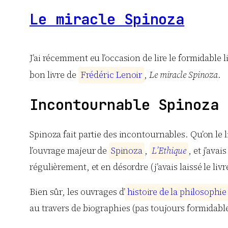
Le miracle Spinoza
J’ai récemment eu l’occasion de lire le formidable l
bon livre de
F
r
é
d
é
r
i
c
L
e
n
o
i
r
,
Le miracle Spinoza
.
Incontournable Spinoza
Spinoza fait partie des incontournables. Qu’on le l
l’ouvrage majeur de
S
p
i
n
o
z
a
,
L
’
E
t
h
i
q
u
e
, et j’ava
régulièrement, et en désordre (j’avais laissé le livre
Bien sûr, les ouvrages d’
h
i
s
t
o
i
r
e
d
e
l
a
p
h
i
l
o
s
o
p
h
i
e
au travers de biographies (pas toujours formidable