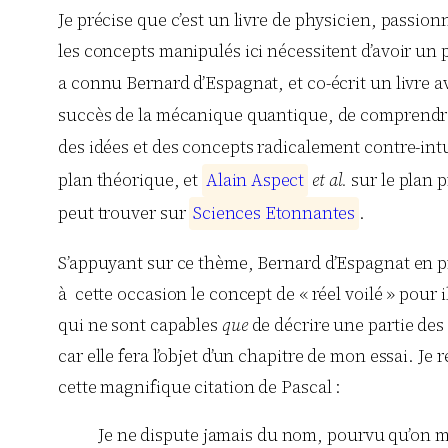
Je précise que c’est un livre de physicien, passionn
les concepts manipulés ici nécessitent d’avoir un p
a connu Bernard d’Espagnat, et co-écrit un livre av
succès de la mécanique quantique, de comprendre l
des idées et des concepts radicalement contre-in
plan théorique, et
A
l
a
i
n
A
s
p
e
c
t
et al.
sur le plan p
peut trouver sur
S
c
i
e
n
c
e
s
E
t
o
n
n
a
n
t
e
s
.
S’appuyant sur ce thème, Bernard d’Espagnat en profi
à cette occasion le concept de « réel voilé » pour i
qui ne sont capables
que
de décrire une partie des
car elle fera l’objet d’un chapitre de mon essai. J
cette magnifique citation de Pascal :
Je ne dispute jamais du nom, pourvu qu’on m’