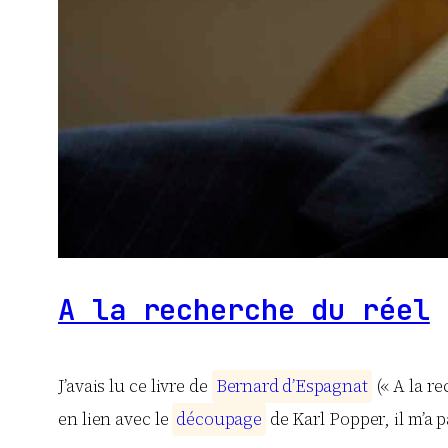
A la recherche du réel
J’avais lu ce livre de
B
e
r
n
a
r
d
d
’
E
s
p
a
g
n
a
t
(« A la re
en lien avec le
d
é
c
o
u
p
a
g
e
de Karl Popper, il m’a p