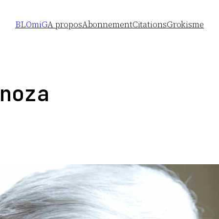
BLOmiG
A propos
Abonnement
Citations
Grokisme
noza