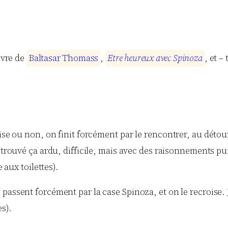
ivre de
B
a
l
t
a
s
a
r
T
h
o
m
a
s
s
,
E
t
r
e
h
e
u
r
e
u
x
a
v
e
c
S
p
i
n
o
z
a
, et –
ise ou non, on finit forcément par le rencontrer, au détour
is trouvé ça ardu, difficile, mais avec des raisonnements pui
 aux toilettes).
passent forcément par la case Spinoza, et on le recroise. 
s).