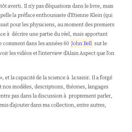
ôt averti. Il n’y pas d’équations dans le livre, mais
ppelle la préface enthousiaste d’Etienne Klein (qui
gissait pour les physiciens, au moment des premiers
ce à décrire une partie du réel, mais apportant
dre comment dans les années 60
J
o
h
n
B
e
l
l
sur le
ir les vidéos et l’interview d’Alain Aspect que l’on
t la capacité de la science à la saisir. Il a forgé
, et nos modèles, descriptions, théories, langages
rentre pas dans la discussion à proprement parler,
rmis d’ajouter dans ma collection, entre autres,