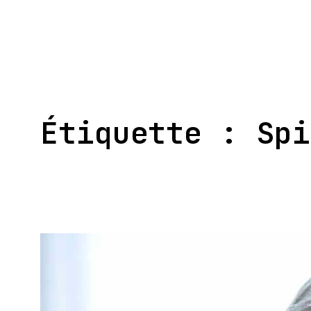
Aller
au
contenu
Étiquette :
Spi