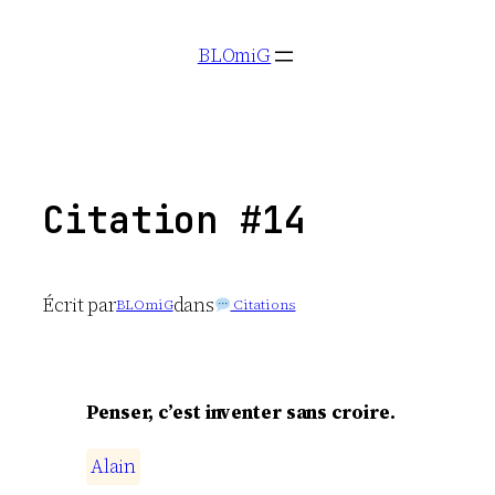
Aller
BLOmiG
au
contenu
Citation #14
Écrit par
dans
BLOmiG
Citations
Penser, c’est inventer sans croire.
A
l
a
i
n