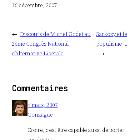
Date
16 décembre, 2007
←
Discours de Michel Godet au
Sarkozy et le
2ème Congrès National
populisme …
d’Alternative Libérale
→
Commentaires
4 mars, 2007
Gonzague
Croire, c'est être capable aussi de porter
ses doutes.