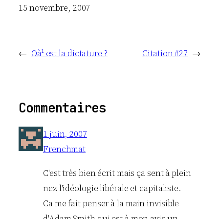
Date
15 novembre, 2007
←
Oà¹ est la dictature ?
Citation #27
→
Commentaires
1 juin, 2007
Frenchmat
C'est très bien écrit mais ça sent à plein
nez l'idéologie libérale et capitaliste.
Ca me fait penser à la main invisible
d'Adam Smith qui est à mon avis un