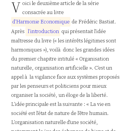
V
oici le deuxième article de la série
consacrée au livre
d
’
H
a
r
m
o
n
i
e
E
c
o
n
o
m
i
q
u
e
de Frédéric Bastiat.
Après
l
’
i
n
t
r
o
d
u
c
t
i
o
n
qui présentait l’idée
maîtresse du livre (« les intérêts légitimes sont
harmoniques »), voilà donc les grandes idées
du premier chapitre intitulé « Organisation
naturelle, organisation artificielle ». C’est un
appel à la vigilance face aux systèmes proposés
par les penseurs et politiciens pour mieux
organiser la société, un éloge de la liberté.
L’idée principale est la suivante : « La vie en
société est l’état de nature de l’être humain.
L’organisation naturelle d’une société,