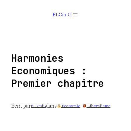
Aller
BLOmiG
au
contenu
Harmonies
Economiques :
Premier chapitre
Écrit par
dans
BLOmiG
Economie
, 
Libéralisme