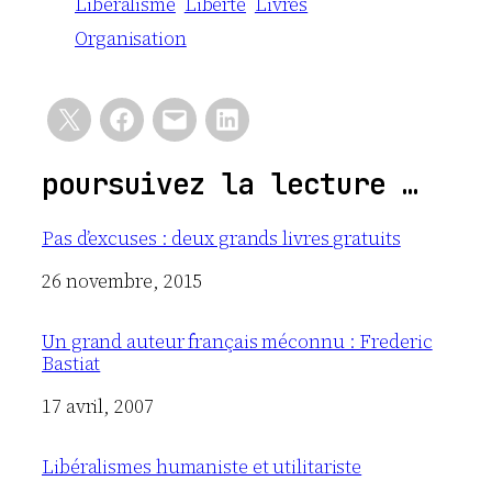
Libéralisme
Liberté
Livres
Organisation
poursuivez la lecture …
Pas d’excuses : deux grands livres gratuits
Date
26 novembre, 2015
Un grand auteur français méconnu : Frederic
Bastiat
Date
17 avril, 2007
Libéralismes humaniste et utilitariste