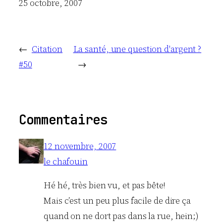
Date
25 octobre, 2007
←
Citation
La santé, une question d'argent ?
#50
→
Commentaires
12 novembre, 2007
le chafouin
Hé hé, très bien vu, et pas bête!
Mais c’est un peu plus facile de dire ça
quand on ne dort pas dans la rue, hein;)