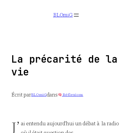
Aller
BLOmiG
au
contenu
La précarité de la
vie
Écrit par
dans
BLOmiG
Réflexions
J’
ai entendu aujourd’hui un débat à la radio
où il était question des