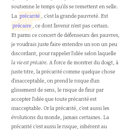
soutienne le temps qu’ils se remettent en selle.
La
p
r
é
c
a
r
i
t
é
, c’est la grande pauvreté. Est
p
r
é
c
a
i
r
e
, ce dont l’avenir n’est pas certain.
Et parmi ce concert de défenseurs des pauvres,
je voudrais juste faire entendre un son un peu
discordant, pour rappeler l’idée selon laquelle
la vie est précaire
. A force de montrer du doigt, à
juste titre, la précarité comme quelque chose
d’inacceptable, on prend le risque d’un
glissement de sens, le risque de finir par
accepter l’idée que toute précarité est
inacceptable. Or la précarité, c’est aussi les
évolutions du monde, jamais certaines. La
précarité c’est aussi le risque, inhérent au