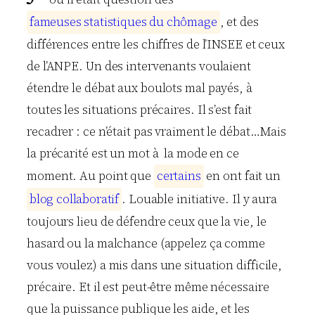
f
a
m
e
u
s
e
s
s
t
a
t
i
s
t
i
q
u
e
s
d
u
c
h
ô
m
a
g
e
, et des
différences entre les chiffres de l’INSEE et ceux
de l’ANPE. Un des intervenants voulaient
étendre le débat aux boulots mal payés, à
toutes les situations précaires. Il s’est fait
recadrer : ce n’était pas vraiment le débat…Mais
la précarité est un mot à la mode en ce
moment. Au point que
c
e
r
t
a
i
n
s
en ont fait un
b
l
o
g
c
o
l
l
a
b
o
r
a
t
i
f
. Louable initiative. Il y aura
toujours lieu de défendre ceux que la vie, le
hasard ou la malchance (appelez ça comme
vous voulez) a mis dans une situation difficile,
précaire. Et il est peut-être même nécessaire
que la puissance publique les aide, et les