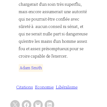
chargerait d’un soin très superflu,
mais encore assumerait une autorité
qui ne pourrait être confiée avec
sûreté à aucun conseil ni sénat, et
qui ne serait nulle part si dangereuse
qu’entre les mains d’un homme assez
fou et assez présomptueux pour se
croire capable de l’exercer.
A
d
a
m
S
m
i
t
h
Citations
Economie
Libéralisme