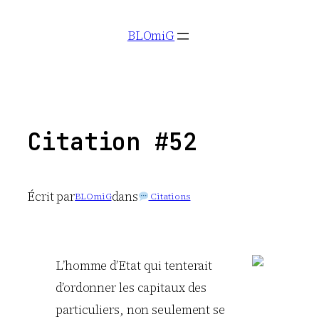
Aller
BLOmiG
au
contenu
Citation #52
Écrit par
dans
BLOmiG
Citations
L’homme d’Etat qui tenterait
d’ordonner les capitaux des
particuliers, non seulement se