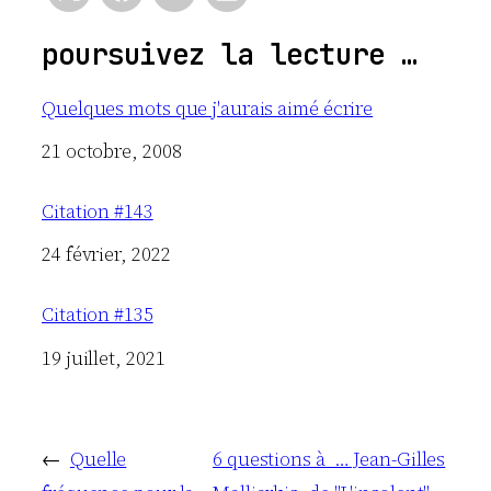
poursuivez la lecture …
Quelques mots que j'aurais aimé écrire
Date
21 octobre, 2008
Citation #143
Date
24 février, 2022
Citation #135
Date
19 juillet, 2021
←
Quelle
6 questions à … Jean-Gilles