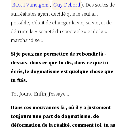
R
a
o
u
l
V
a
n
e
i
g
e
m
,
G
u
y
D
e
b
o
r
d
). Des sortes de
surréalistes ayant décidé que le seul art
possible, c’était de changer la vie, sa vie, et de
détruire la « société du spectacle » et de la «
marchandise ».
Si je peux me permettre de rebondir là -
dessus, dans ce que tu dis, dans ce que tu
écris, le dogmatisme est quelque chose que
tu fuis.
Toujours. Enfin, j’essaye…
Dans ces mouvances là , où il y a justement
toujours une part de dogmatisme, de
déformation de la réalité, comment toi, tu as