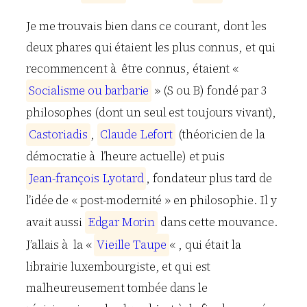
Je me trouvais bien dans ce courant, dont les
deux phares qui étaient les plus connus, et qui
recommencent à être connus, étaient «
S
o
c
i
a
l
i
s
m
e
o
u
b
a
r
b
a
r
i
e
» (S ou B) fondé par 3
philosophes (dont un seul est toujours vivant),
C
a
s
t
o
r
i
a
d
i
s
,
C
l
a
u
d
e
L
e
f
o
r
t
(théoricien de la
démocratie à l’heure actuelle) et puis
J
e
a
n
-
f
r
a
n
ç
o
i
s
L
y
o
t
a
r
d
, fondateur plus tard de
l’idée de « post-modernité » en philosophie. Il y
avait aussi
E
d
g
a
r
M
o
r
i
n
dans cette mouvance.
J’allais à la «
V
i
e
i
l
l
e
T
a
u
p
e
« , qui était la
librairie luxembourgiste, et qui est
malheureusement tombée dans le