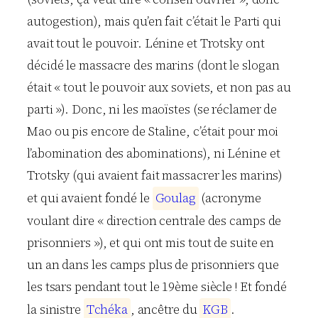
autogestion), mais qu’en fait c’était le Parti qui
avait tout le pouvoir. Lénine et Trotsky ont
décidé le massacre des marins (dont le slogan
était « tout le pouvoir aux soviets, et non pas au
parti »). Donc, ni les maoïstes (se réclamer de
Mao ou pis encore de Staline, c’était pour moi
l’abomination des abominations), ni Lénine et
Trotsky (qui avaient fait massacrer les marins)
et qui avaient fondé le
G
o
u
l
a
g
(acronyme
voulant dire « direction centrale des camps de
prisonniers »), et qui ont mis tout de suite en
un an dans les camps plus de prisonniers que
les tsars pendant tout le 19ème siècle ! Et fondé
la sinistre
T
c
h
é
k
a
, ancêtre du
K
G
B
.