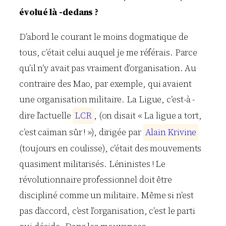
évolué là -dedans ?
D’abord le courant le moins dogmatique de
tous, c’était celui auquel je me référais. Parce
qu’il n’y avait pas vraiment d’organisation. Au
contraire des Mao, par exemple, qui avaient
une organisation militaire. La Ligue, c’est-à -
dire l’actuelle
L
C
R
, (on disait « La ligue a tort,
c’est caïman sûr ! »), dirigée par
A
l
a
i
n
K
r
i
v
i
n
e
(toujours en coulisse), c’était des mouvements
quasiment militarisés. Léninistes ! Le
révolutionnaire professionnel doit être
discipliné comme un militaire. Même si n’est
pas d’accord, c’est l’organisation, c’est le parti