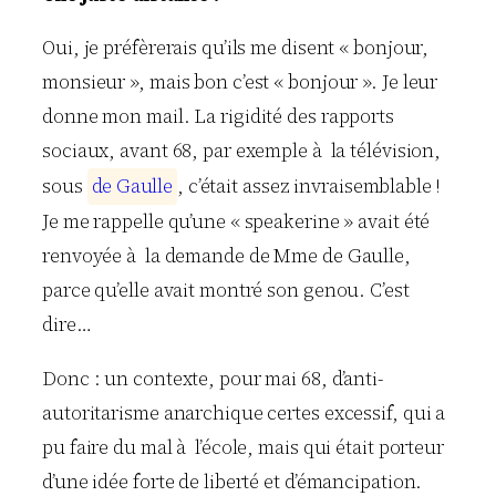
Oui, je préfèrerais qu’ils me disent « bonjour,
monsieur », mais bon c’est « bonjour ». Je leur
donne mon mail. La rigidité des rapports
sociaux, avant 68, par exemple à la télévision,
sous
d
e
G
a
u
l
l
e
, c’était assez invraisemblable !
Je me rappelle qu’une « speakerine » avait été
renvoyée à la demande de Mme de Gaulle,
parce qu’elle avait montré son genou. C’est
dire…
Donc : un contexte, pour mai 68, d’anti-
autoritarisme anarchique certes excessif, qui a
pu faire du mal à l’école, mais qui était porteur
d’une idée forte de liberté et d’émancipation.