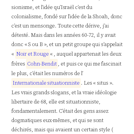
sionisme, et l’idée qu’Israël c’est du
colonialisme, fondé sur l’idée de la Shoah, donc
c’est un mensonge. Toute cette dérive, j’ai
détesté. Mais dans les années 60-72, il y avait
donc « S ou B », et un petit groupe qui s’appelait
«
N
o
i
r
e
t
R
o
u
g
e
« , auquel appartenait les deux
frères
C
o
h
n
-
B
e
n
d
i
t
, et puis ce qui me fascinait
le plus, c’était les numéros de l’
I
n
t
e
r
n
a
t
i
o
n
a
l
e
s
i
t
u
a
t
i
o
n
n
i
s
t
e
. Les « situs ».
Les vrais grands slogans, et la vraie idéologie
libertaire de 68, elle est situationniste,
fondamentalement. C’était des gens assez
dogmatiques eux-mêmes, et qui se sont
déchirés, mais qui avaient un certain style (