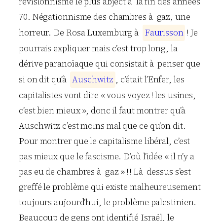
révisionnisme le plus abject à la fin des années
70. Négationnisme des chambres à gaz, une
horreur. De Rosa Luxemburg à
F
a
u
r
i
s
s
o
n
! Je
pourrais expliquer mais c’est trop long, la
dérive paranoïaque qui consistait à penser que
si on dit qu’à
A
u
s
c
h
w
i
t
z
, c’était l’Enfer, les
capitalistes vont dire « vous voyez ! les usines,
c’est bien mieux », donc il faut montrer qu’à
Auschwitz c’est moins mal que ce qu’on dit.
Pour montrer que le capitalisme libéral, c’est
pas mieux que le fascisme. D’où l’idée « il n’y a
pas eu de chambres à gaz » !!! Là dessus s’est
greffé le problème qui existe malheureusement
toujours aujourd’hui, le problème palestinien.
Beaucoup de gens ont identifié Israël, le