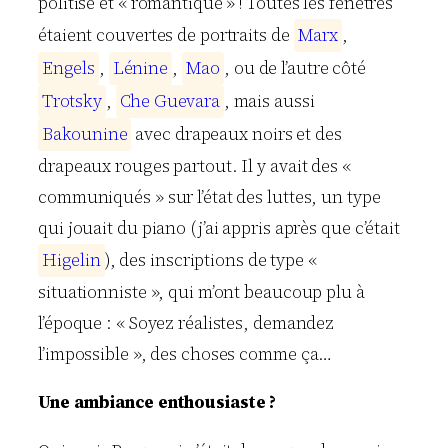
politisé et « romantique » ! Toutes les fenêtres
étaient couvertes de portraits de
M
a
r
x
,
E
n
g
e
l
s
,
L
é
n
i
n
e
,
M
a
o
, ou de l’autre côté
T
r
o
t
s
k
y
,
C
h
e
G
u
e
v
a
r
a
, mais aussi
B
a
k
o
u
n
i
n
e
avec drapeaux noirs et des
drapeaux rouges partout. Il y avait des «
communiqués » sur l’état des luttes, un type
qui jouait du piano (j’ai appris après que c’était
H
i
g
e
l
i
n
), des inscriptions de type «
situationniste », qui m’ont beaucoup plu à
l’époque : « Soyez réalistes, demandez
l’impossible », des choses comme ça…
Une ambiance enthousiaste ?