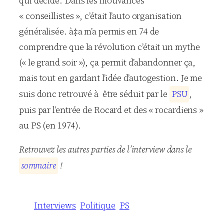
qui décide. Dans les mouvances
« conseillistes », c’était l’auto organisation
généralisée. à‡a m’a permis en 74 de
comprendre que la révolution c’était un mythe
(« le grand soir »), ça permit d’abandonner ça,
mais tout en gardant l’idée d’autogestion. Je me
suis donc retrouvé à être séduit par le
P
S
U
,
puis par l’entrée de Rocard et des « rocardiens »
au PS (en 1974).
Retrouvez les autres parties de l’interview dans le
s
o
m
m
a
i
r
e
!
Interviews
Politique
PS