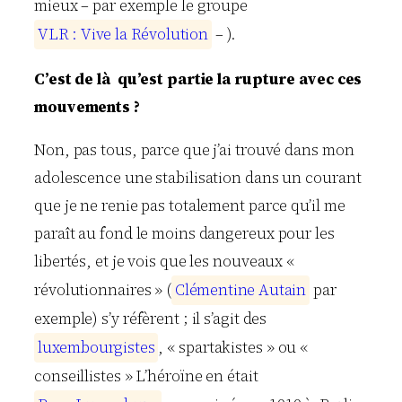
mieux – par exemple le groupe
V
L
R
:
V
i
v
e
l
a
R
é
v
o
l
u
t
i
o
n
– ).
C’est de là qu’est partie la rupture avec ces
mouvements ?
Non, pas tous, parce que j’ai trouvé dans mon
adolescence une stabilisation dans un courant
que je ne renie pas totalement parce qu’il me
paraît au fond le moins dangereux pour les
libertés, et je vois que les nouveaux «
révolutionnaires » (
C
l
é
m
e
n
t
i
n
e
A
u
t
a
i
n
par
exemple) s’y réfèrent ; il s’agit des
l
u
x
e
m
b
o
u
r
g
i
s
t
e
s
, « spartakistes » ou «
conseillistes » L’héroïne en était