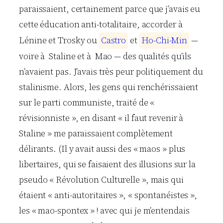
paraissaient, certainement parce que j’avais eu
cette éducation anti-totalitaire, accorder à
Lénine et Trosky ou
C
a
s
t
r
o
et
H
o
-
C
h
i
-
M
i
n
—
voire à Staline et à Mao — des qualités qu’ils
n’avaient pas. J’avais très peur politiquement du
stalinisme. Alors, les gens qui renchérissaient
sur le parti communiste, traité de «
révisionniste », en disant « il faut revenir à
Staline » me paraissaient complètement
délirants. (Il y avait aussi des « maos » plus
libertaires, qui se faisaient des illusions sur la
pseudo « Révolution Culturelle », mais qui
étaient « anti-autoritaires », « spontanéistes »,
les « mao-spontex » ! avec qui je m’entendais