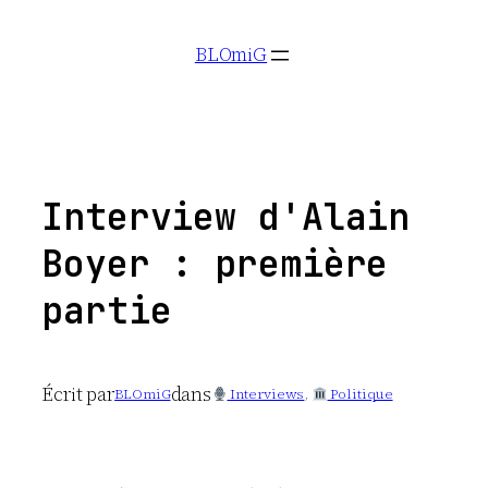
Aller
BLOmiG
au
contenu
Interview d'Alain
Boyer : première
partie
Écrit par
dans
BLOmiG
Interviews
, 
Politique