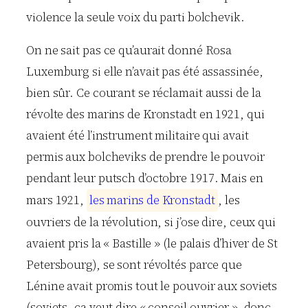
violence la seule voix du parti bolchevik.
On ne sait pas ce qu’aurait donné Rosa
Luxemburg si elle n’avait pas été assassinée,
bien sûr. Ce courant se réclamait aussi de la
révolte des marins de Kronstadt en 1921, qui
avaient été l’instrument militaire qui avait
permis aux bolcheviks de prendre le pouvoir
pendant leur putsch d’octobre 1917. Mais en
mars 1921,
l
e
s
m
a
r
i
n
s
d
e
K
r
o
n
s
t
a
d
t
, les
ouvriers de la révolution, si j’ose dire, ceux qui
avaient pris la « Bastille » (le palais d’hiver de St
Petersbourg), se sont révoltés parce que
Lénine avait promis tout le pouvoir aux soviets
(soviets, ça veut dire « conseil ouvrier », donc