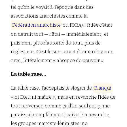
tel qu’on le voyait à l’époque dans des
associations anarchistes comme la
F
é
d
é
r
a
t
i
o
n
a
n
a
r
c
h
i
s
t
e
ou l’ORA) : l’idée c’était
on détruit tout — l’Etat — immédiatement, et
puis rien, plus d’autorité du tout, plus de
règles, etc. C’est le sens exact d’ »anarchia » en
grec, littéralement « absence de pouvoir ».
La table rase…
La table rase. J’acceptais le slogan de
B
l
a
n
q
u
i
« ni Dieu ni maître », mais en revanche l’idée de
tout renverser, comme ça d’un seul coup, me
paraissait complètement naïve. En revanche,
les groupes marxiste-léninistes me