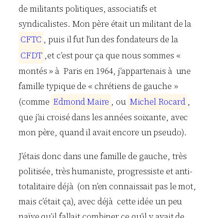
de militants politiques, associatifs et
syndicalistes. Mon père était un militant de la
C
F
T
C
, puis il fut l’un des fondateurs de la
C
F
D
T
,et c’est pour ça que nous sommes «
montés » à Paris en 1964, j’appartenais à une
famille typique de « chrétiens de gauche »
(comme
E
d
m
o
n
d
M
a
i
r
e
, ou
M
i
c
h
e
l
R
o
c
a
r
d
,
que j’ai croisé dans les années soixante, avec
mon père, quand il avait encore un pseudo).
J’étais donc dans une famille de gauche, très
politisée, très humaniste, progressiste et anti-
totalitaire déjà (on n’en connaissait pas le mot,
mais c’était ça), avec déjà cette idée un peu
naïve qu’il fallait combiner ce qu’il y avait de