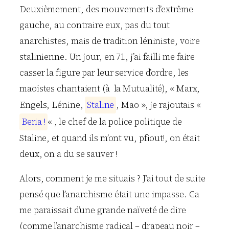
Deuxièmement, des mouvements d’extrême
gauche, au contraire eux, pas du tout
anarchistes, mais de tradition léniniste, voire
stalinienne. Un jour, en 71, j’ai failli me faire
casser la figure par leur service d’ordre, les
maoïstes chantaient (à la Mutualité), « Marx,
Engels, Lénine,
S
t
a
l
i
n
e
, Mao », je rajoutais «
B
e
r
i
a
!
« , le chef de la police politique de
Staline, et quand ils m’ont vu, pfiout!, on était
deux, on a du se sauver !
Alors, comment je me situais ? J’ai tout de suite
pensé que l’anarchisme était une impasse. Ca
me paraissait d’une grande naïveté de dire
(comme l’anarchisme radical – drapeau noir –