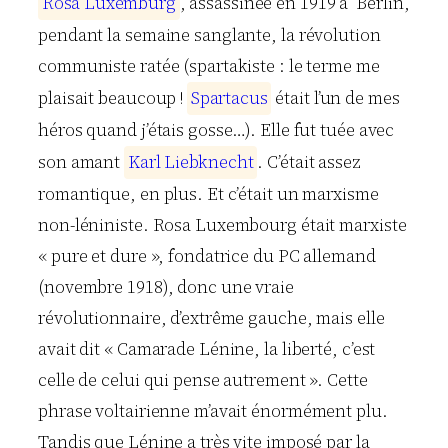
R
o
s
a
L
u
x
e
m
b
u
r
g
, assassinée en 1919 à Berlin,
pendant la semaine sanglante, la révolution
communiste ratée (spartakiste : le terme me
plaisait beaucoup !
S
p
a
r
t
a
c
u
s
était l’un de mes
héros quand j’étais gosse…). Elle fut tuée avec
son amant
K
a
r
l
L
i
e
b
k
n
e
c
h
t
. C’était assez
romantique, en plus. Et c’était un marxisme
non-léniniste. Rosa Luxembourg était marxiste
« pure et dure », fondatrice du PC allemand
(novembre 1918), donc une vraie
révolutionnaire, d’extrême gauche, mais elle
avait dit « Camarade Lénine, la liberté, c’est
celle de celui qui pense autrement ». Cette
phrase voltairienne m’avait énormément plu.
Tandis que Lénine a très vite imposé par la