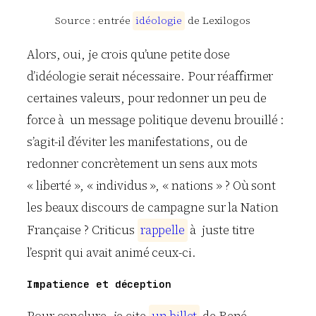
Source : entrée
i
d
é
o
l
o
g
i
e
de Lexilogos
Alors, oui, je crois qu’une petite dose
d’idéologie serait nécessaire. Pour réaffirmer
certaines valeurs, pour redonner un peu de
force à un message politique devenu brouillé :
s’agit-il d’éviter les manifestations, ou de
redonner concrètement un sens aux mots
« liberté », « individus », « nations » ? Où sont
les beaux discours de campagne sur la Nation
Française ? Criticus
r
a
p
p
e
l
l
e
à juste titre
l’esprit qui avait animé ceux-ci.
Impatience et déception
Pour conclure, je cite
u
n
b
i
l
l
e
t
de René