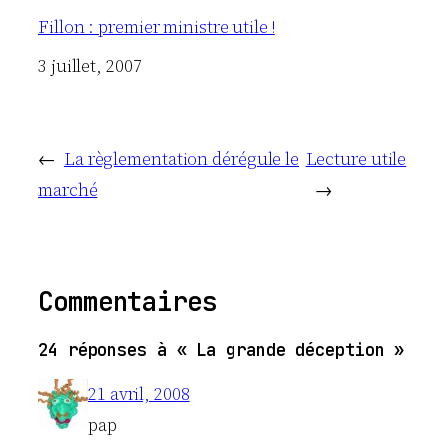
Fillon : premier ministre utile !
Date
3 juillet, 2007
←
La règlementation dérégule le
Lecture utile
marché
→
Commentaires
24 réponses à « La grande déception »
21 avril, 2008
pap