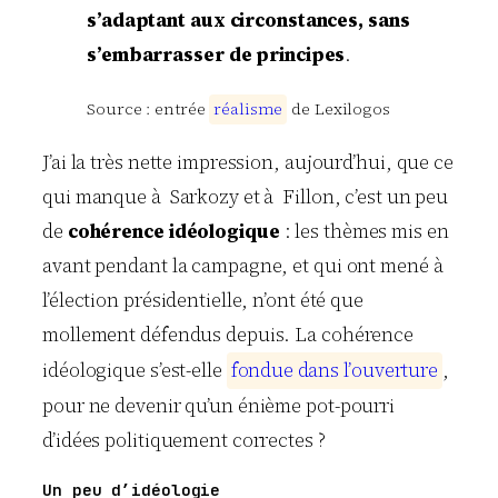
s’adaptant aux circonstances, sans
s’embarrasser de principes
.
Source : entrée
r
é
a
l
i
s
m
e
de Lexilogos
J’ai la très nette impression, aujourd’hui, que ce
qui manque à Sarkozy et à Fillon, c’est un peu
de
cohérence idéologique
: les thèmes mis en
avant pendant la campagne, et qui ont mené à
l’élection présidentielle, n’ont été que
mollement défendus depuis. La cohérence
idéologique s’est-elle
f
o
n
d
u
e
d
a
n
s
l
’
o
u
v
e
r
t
u
r
e
,
pour ne devenir qu’un énième pot-pourri
d’idées politiquement correctes ?
Un peu d’idéologie