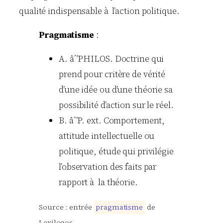
qualité indispensable à l’action politique.
Pragmatisme
:
A. âˆ’PHILOS. Doctrine qui
prend pour critère de vérité
d’une idée ou d’une théorie sa
possibilité d’action sur le réel.
B. âˆ’P. ext. Comportement,
attitude intellectuelle ou
politique, étude qui privilégie
l’observation des faits par
rapport à la théorie.
Source : entrée
p
r
a
g
m
a
t
i
s
m
e
de
Lexilogos