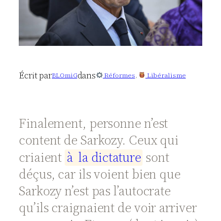
Écrit par
dans
BLOmiG
Réformes
, 
Libéralisme
Finalement, personne n’est
content de Sarkozy. Ceux qui
criaient
à
l
a
d
i
c
t
a
t
u
r
e
sont
déçus, car ils voient bien que
Sarkozy n’est pas l’autocrate
qu’ils craignaient de voir arriver