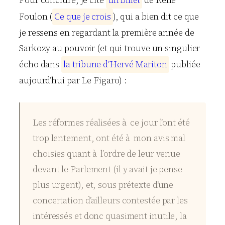
Foulon (
C
e
q
u
e
j
e
c
r
o
i
s
), qui a bien dit ce que
je ressens en regardant la première année de
Sarkozy au pouvoir (et qui trouve un singulier
écho dans
l
a
t
r
i
b
u
n
e
d
’
H
e
r
v
é
M
a
r
i
t
o
n
publiée
aujourd’hui par Le Figaro) :
Les réformes réalisées à ce jour l’ont été
trop lentement, ont été à mon avis mal
choisies quant à l’ordre de leur venue
devant le Parlement (il y avait je pense
plus urgent), et, sous prétexte d’une
concertation d’ailleurs contestée par les
intéressés et donc quasiment inutile, la