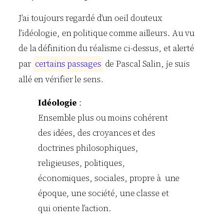
J’ai toujours regardé d’un oeil douteux
l’idéologie, en politique comme ailleurs. Au vu
de la définition du réalisme ci-dessus, et alerté
par
c
e
r
t
a
i
n
s
p
a
s
s
a
g
e
s
de Pascal Salin, je suis
allé en vérifier le sens.
Idéologie
:
Ensemble plus ou moins cohérent
des idées, des croyances et des
doctrines philosophiques,
religieuses, politiques,
économiques, sociales, propre à une
époque, une société, une classe et
qui oriente l’action.