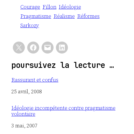
Courage
Fillon
Idéologie
Pragmatisme
Réalisme
Réformes
Sarkozy
poursuivez la lecture …
Rassurant et confus
Date
25 avril, 2008
Idéologie incompétente contre pragmatisme
volontaire
Date
3 mai, 2007