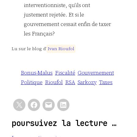
interventionniste, qu’ils ont
justement rejetée. Et si le
gouvernement cessait enfin de taxer
les Français?
Lu sur le blog d’
I
v
a
n
R
i
o
u
f
o
l
Bonus-Malus
Fiscalité
Gouvernement
Politique
Rioufol
RSA
Sarkozy
Taxes
poursuivez la lecture …