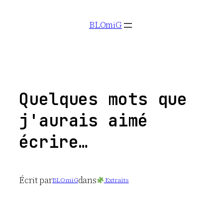
Aller
BLOmiG
au
contenu
Quelques mots que
j'aurais aimé
écrire…
Écrit par
dans
BLOmiG
Extraits