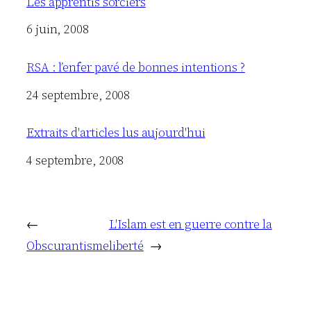
Les apprentis sorciers
Date
6 juin, 2008
RSA : l’enfer pavé de bonnes intentions ?
Date
24 septembre, 2008
Extraits d'articles lus aujourd'hui
Date
4 septembre, 2008
←
L'Islam est en guerre contre la
Obscurantisme
liberté
→