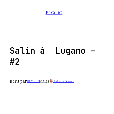
Aller
BLOmiG
au
contenu
Salin à Lugano –
#2
Écrit par
dans
BLOmiG
Libéralisme