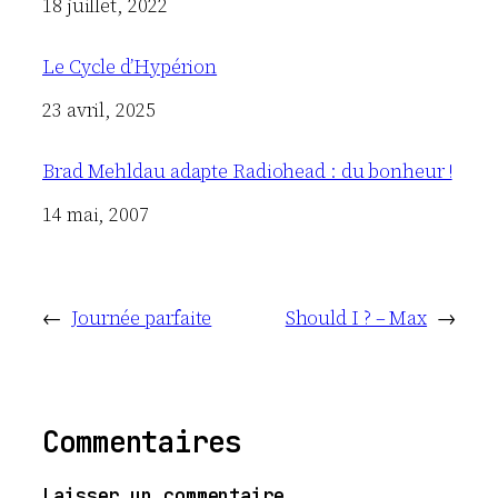
Date
18 juillet, 2022
Le Cycle d’Hypérion
Date
23 avril, 2025
Brad Mehldau adapte Radiohead : du bonheur !
Date
14 mai, 2007
←
Journée parfaite
Should I ? – Max
→
Commentaires
Laisser un commentaire