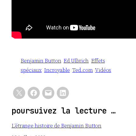
Benjamin Button
Ed Ulbrich
Effets
spéciaux
Incroyable
Ted.com
Vidéos
poursuivez la lecture …
L’étrange histoire de Benjamin Button