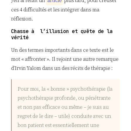
J’en ai refait un
a
r
t
i
c
l
e
plus tard, pour creuser
ces 4 difficultés et les intégrer dans ma
réflexion.
Chasse à l’illusion et quête de la
vérité
Un des termes importants dans ce texte est le
mot « affronter ». Il rejoint une autre remarque
d’Irvin Yalom dans un des récits de thérapie :
Pour moi, la « bonne » psychothérapie (la
psychothérapie profonde, ou pénétrante
et non pas efficace ou même – je suis au
regret de le dire – utile) conduite avec un
bon patient est essentiellement une