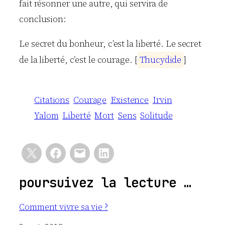
fait résonner une autre, qui servira de
conclusion:
Le secret du bonheur, c’est la liberté. Le secret
de la liberté, c’est le courage. [
T
h
u
c
y
d
i
d
e
]
Citations
Courage
Existence
Irvin
Yalom
Liberté
Mort
Sens
Solitude
poursuivez la lecture …
Comment vivre sa vie ?