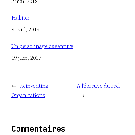
Date
2 mai, 2018
Habiter
Date
8 avril, 2013
Un personnage d’aventure
Date
19 juin, 2017
←
Reinventing
A l’épreuve du réel
Organizations
→
Commentaires