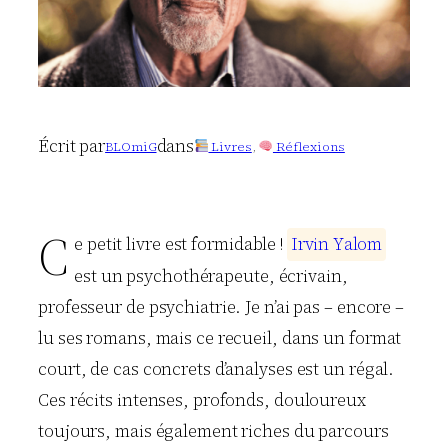
Écrit par
dans
BLOmiG
Livres
, 
Réflexions
C
e petit livre est formidable !
I
r
v
i
n
Y
a
l
o
m
est un psychothérapeute, écrivain,
professeur de psychiatrie. Je n’ai pas – encore –
lu ses romans, mais ce recueil, dans un format
court, de cas concrets d’analyses est un régal.
Ces récits intenses, profonds, douloureux
toujours, mais également riches du parcours