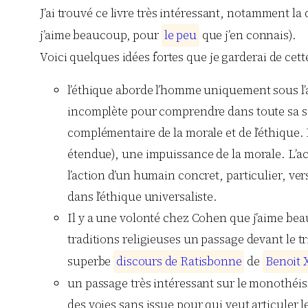
J’ai trouvé ce livre très intéressant, notamment l
j’aime beaucoup, pour
l
e
p
e
u
que j’en connais).
Voici quelques idées fortes que je garderai de cette
l’éthique aborde l’homme uniquement sous l’a
incomplète pour comprendre dans toute sa singu
complémentaire de la morale et de l’éthique.
étendue), une impuissance de la morale. L’acti
l’action d’un humain concret, particulier, v
dans l’éthique universaliste.
Il y a une volonté chez Cohen que j’aime bea
traditions religieuses un passage devant le tr
superbe
d
i
s
c
o
u
r
s
d
e
R
a
t
i
s
b
o
n
n
e
de
B
e
n
o
i
t
un passage très intéressant sur le monothéis
des voies sans issue pour qui veut articuler 