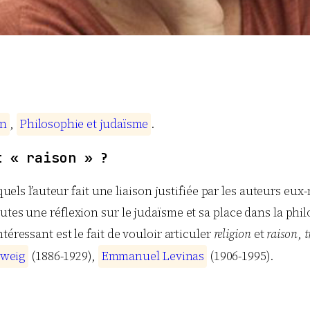
n
,
P
h
i
l
o
s
o
p
h
i
e
e
t
j
u
d
a
ï
s
m
e
.
t « raison » ?
squels l’auteur fait une liaison justifiée par les auteurs e
utes une réflexion sur le judaïsme et sa place dans la phil
ntéressant est le fait de vouloir articuler
religion
et
raison
,
t
w
e
i
g
(1886-1929),
E
m
m
a
n
u
e
l
L
e
v
i
n
a
s
(1906-1995).