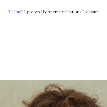
BLOmiG
A propos
Abonnement
Citations
Grokisme