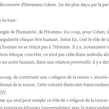
a découverte d’Hermann Cohen. J’ai été plus déçu par la p
 lecture :
ngle de l’humanité, de l’Homme. Du coup, pour Cohen, la 
larité chaque être humain. Selon lui, c’est le rôle de la «
 L’homme ne se réduit pas à l’Homme. Il y a, notamment su
on éthique concrète, ce n’est pas celle d’une individu abst
ers un autre humain, dans une relation
personnelle
. il y a d
ucoup, de construire une « religion de la raison », ancré
ibunal de la raison. Cette volonté d’articuler transcendance 
X
V
I
me qui seul peut remplir ce rôle de « religion de la raiso
les exigences éthiques (universalistes) avec la transcendan