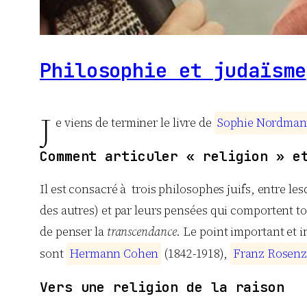
Philosophie et judaïsme
J
e viens de terminer le livre de
S
o
p
h
i
e
N
o
r
d
m
a
n
Comment articuler « religion » e
Il est consacré à trois philosophes juifs, entre le
des autres) et par leurs pensées qui comportent to
de penser la
transcendance
. Le point important et i
sont
H
e
r
m
a
n
n
C
o
h
e
n
(1842-1918),
F
r
a
n
z
R
o
s
e
n
z
Vers une religion de la raison