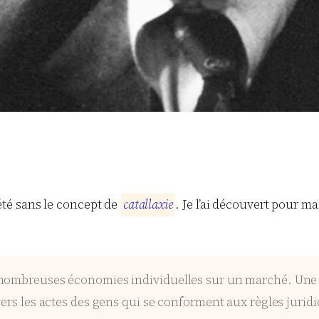
été sans le concept de
c
a
t
a
l
l
a
x
i
e
. Je l’ai découvert pour m
nombreuses économies individuelles sur un marché. Une cat
ers les actes des gens qui se conforment aux règles juridi