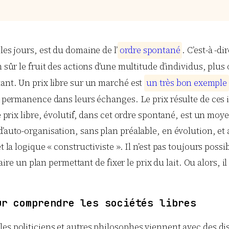
les jours, est du domaine de l’
o
r
d
r
e
s
p
o
n
t
a
n
é
. C’est-à -d
n sûr le fruit des actions d’une multitude d’individus, plu
tant. Un prix libre sur un marché est
u
n
t
r
è
s
b
o
n
e
x
e
m
p
l
e
n permanence dans leurs échanges. Le prix résulte de ces int
Le prix libre, évolutif, dans cet ordre spontané, est un moy
d’auto-organisation, sans plan préalable, en évolution, et
t la logique « constructiviste ». Il n’est pas toujours pos
faire un plan permettant de fixer le prix du lait. Ou alors, i
.
ur comprendre les sociétés libres
es politiciens et autres philosophes viennent avec des disc