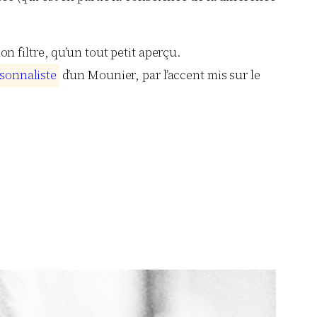
 filtre, qu’un tout petit aperçu.
s
o
n
n
a
l
i
s
t
e
d’un Mounier, par l’accent mis sur le