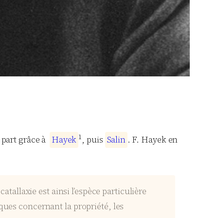
1
a part grâce à
H
a
y
e
k
, puis
S
a
l
i
n
. F. Hayek en
allaxie est ainsi l’espèce particulière
ques concernant la propriété, les