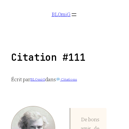
Aller
BLOmiG
au
contenu
Citation #111
Écrit par
dans
BLOmiG
Citations
De bons
amis, de