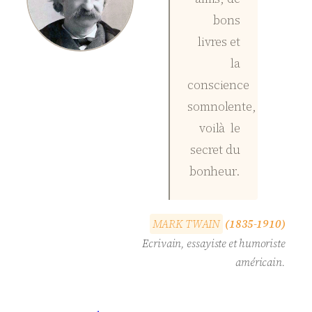
bons
livres et
la
conscience
somnolente,
voilà le
secret du
bonheur.
M
A
R
K
T
W
A
I
N
(1835-1910)
Ecrivain, essayiste et humoriste
américain.