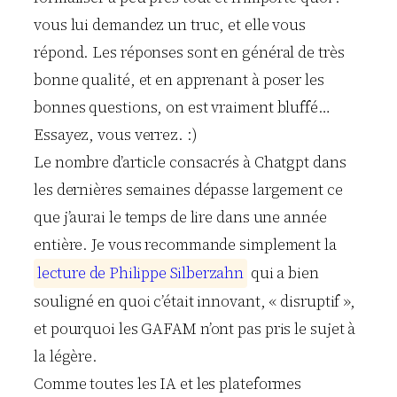
vous lui demandez un truc, et elle vous
répond. Les réponses sont en général de très
bonne qualité, et en apprenant à poser les
bonnes questions, on est vraiment bluffé…
Essayez, vous verrez. :)
Le nombre d’article consacrés à Chatgpt dans
les dernières semaines dépasse largement ce
que j’aurai le temps de lire dans une année
entière. Je vous recommande simplement la
l
e
c
t
u
r
e
d
e
P
h
i
l
i
p
p
e
S
i
l
b
e
r
z
a
h
n
qui a bien
souligné en quoi c’était innovant, « disruptif »,
et pourquoi les GAFAM n’ont pas pris le sujet à
la légère.
Comme toutes les IA et les plateformes