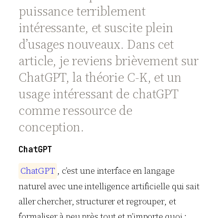
puissance terriblement
intéressante, et suscite plein
d’usages nouveaux. Dans cet
article, je reviens brièvement sur
ChatGPT, la théorie C-K, et un
usage intéressant de chatGPT
comme ressource de
conception.
ChatGPT
C
h
a
t
G
P
T
, c’est une interface en langage
naturel avec une intelligence artificielle qui sait
aller chercher, structurer et regrouper, et
formaliser à peu près tout et n’importe quoi :