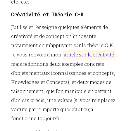
etc, etc.
Créativité et Théorie C-K
J’utilise et j’enseigne quelques éléments de
créativité et de conception innovante,
notamment en m’appuyant sur la théorie C-K.
Je vous renvoie à mon
a
r
t
i
c
l
e
s
u
r
l
a
c
r
é
a
t
i
v
i
t
é
,
mais redonnons deux exemples concrets
d’objets mentaux (connaissances et concepts,
Knowledges et Concepts), et deux modes de
raisonnement, que l’on manipule en partant
d’un cas précis, une
voiture
(si vous remplacez
voiture par n’importe quoi d’autre ça
fonctionne toujours) :