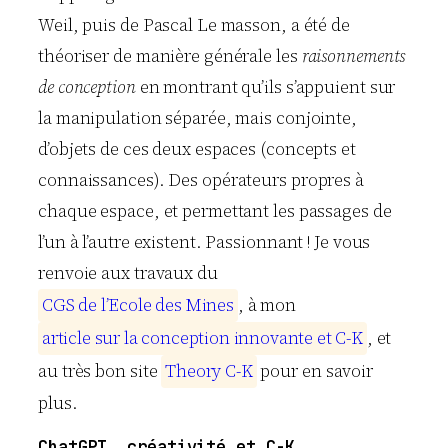
Weil, puis de Pascal Le masson, a été de
théoriser de manière générale les
raisonnements
de conception
en montrant qu’ils s’appuient sur
la manipulation séparée, mais conjointe,
d’objets de ces deux espaces (concepts et
connaissances). Des opérateurs propres à
chaque espace, et permettant les passages de
l’un à l’autre existent. Passionnant ! Je vous
renvoie aux travaux du
C
G
S
d
e
l
’
E
c
o
l
e
d
e
s
M
i
n
e
s
, à mon
a
r
t
i
c
l
e
s
u
r
l
a
c
o
n
c
e
p
t
i
o
n
i
n
n
o
v
a
n
t
e
e
t
C
-
K
, et
au très bon site
T
h
e
o
r
y
C
-
K
pour en savoir
plus.
ChatGPT, créativité et C-K