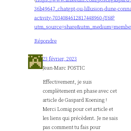
36b49647_chatgpt-ou-lillusion-dune-conn
activity-7034084612817448960-jY68?
utm_source=share&utm_medium=member
Répondre
23 février, 2023
Jean-Marc POSTIC
Effectivement, je suis
complètement en phase avec cet
article de Gaspard Koening !
Merci Lomig pour cet article et
les liens qui précèdent. Je ne sais
pas comment tu fais pour