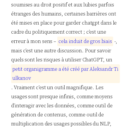
soumises au droit positif et aux lubies parfois
étranges des humains, certaines barrières ont
été mises en place pour garder chatgpt dans le
cadre du politiquement correct ; c’est une
erreur à mon sens –
c
e
l
a
i
n
d
u
i
t
d
e
g
r
o
s
b
i
a
i
s
-,
mais c’est une autre discussion. Pour savoir
quels sont les risques à utiliser ChatGPT, un
p
e
t
i
t
o
r
g
a
n
i
g
r
a
m
m
e
a
é
t
é
c
r
é
é
p
a
r
A
l
e
k
s
a
n
d
r
T
i
u
l
k
a
n
o
v
. Vraiment c’est un outil magnifique. Les
usages sont presque infinis, comme moyens
d’interagir avec les données, comme outil de
génération de contenus, comme outil de
multiplication des usages possibles du NLP,