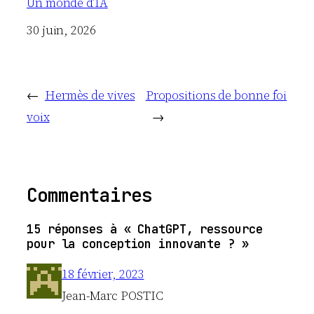
Un monde d’IA
Date
30 juin, 2026
←
Hermès de vives
Propositions de bonne foi
voix
→
Commentaires
15 réponses à « ChatGPT, ressource
pour la conception innovante ? »
18 février, 2023
Jean-Marc POSTIC