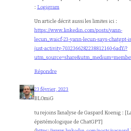
:
Logigram
Un article décrit aussi les limites ici :
https://www.linkedin.com/posts/yann-
lecun_waicf-23-yann-lecun-says-chatgpt-is
just-activity-7032366282238812160-6adY/?
utm_source=share&utm_medium=member
Répondre
23 février, 2023
BLOmiG
tu rejoins l’analyse de Gaspard Koenig : [La 
épistémologique de ChatGPT]
(
https://www.linkedin.com/posts/gaspard-