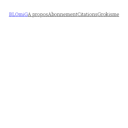
BLOmiG
A propos
Abonnement
Citations
Grokisme