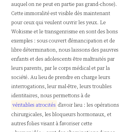
auquel on ne peut en partie pas grand-chose).
Cette immoralité est visible dès maintenant
pour ceux qui veulent ouvrir les yeux. Le
Wokisme et le transgenrisme en sont des bons
exemples : sous couvert d’émancipation et de
libre détermination, nous laissons des pauvres
enfants et des adolescents être maltraités par
leurs parents, par le corps médical et par la
société. Au lieu de prendre en charge leurs
interrogations, leur mal-être, leurs troubles
identitaires, nous permettons à de
v
é
r
i
t
a
b
l
e
s
a
t
r
o
c
i
t
é
s
d’avoir lieu : les opérations
chirurgicales, les bloqueurs hormonaux, et
autres folies visant à favoriser cette