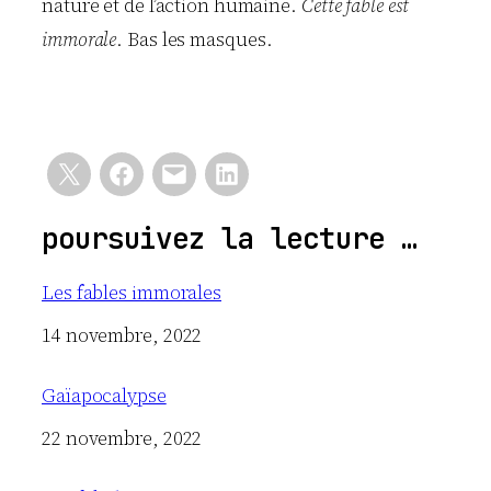
nature et de l’action humaine.
Cette fable est
immorale
. Bas les masques.
poursuivez la lecture …
Les fables immorales
Date
14 novembre, 2022
Gaïapocalypse
Date
22 novembre, 2022