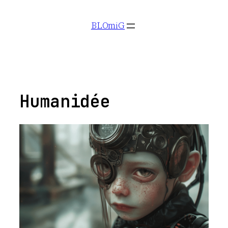
Aller
BLOmiG
au
contenu
Humanidée