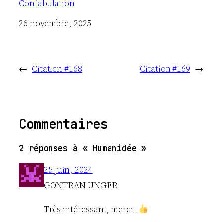
Confabulation
Date
26 novembre, 2025
←
Citation #168
Citation #169
→
Commentaires
2 réponses à « Humanidée »
25 juin, 2024
GONTRAN UNGER
Très intéressant, merci !