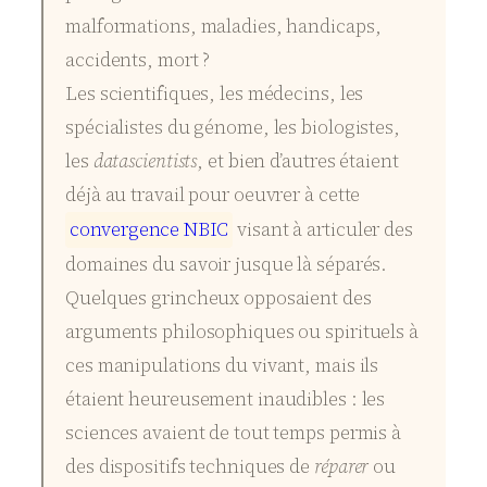
malformations, maladies, handicaps,
accidents, mort ?
Les scientifiques, les médecins, les
spécialistes du génome, les biologistes,
les
datascientists
, et bien d’autres étaient
déjà au travail pour oeuvrer à cette
c
o
n
v
e
r
g
e
n
c
e
N
B
I
C
visant à articuler des
domaines du savoir jusque là séparés.
Quelques grincheux opposaient des
arguments philosophiques ou spirituels à
ces manipulations du vivant, mais ils
étaient heureusement inaudibles : les
sciences avaient de tout temps permis à
des dispositifs techniques de
réparer
ou