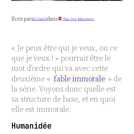
Écrit par
dans
BLOmiG
Bas les Masques
« Je peux être qui je veux, ou ce
que je veux ! » pourrait être le
mot d’ordre qui va avec cette
deuxième «
f
a
b
l
e
i
m
m
o
r
a
l
e
» de
la série. Voyons donc quelle est
sa structure de base, et en quoi
elle est immorale.
Humanidée