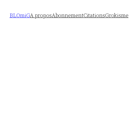
BLOmiG
A propos
Abonnement
Citations
Grokisme