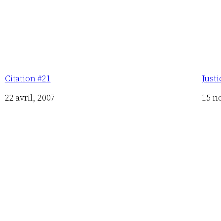
Citation #21
Justi
Date
22 avril, 2007
Date
15 n