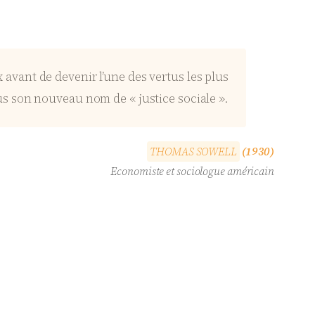
 avant de devenir l’une des vertus les plus
s son nouveau nom de « justice sociale ».
T
H
O
M
A
S
S
O
W
E
L
L
(1930)
Economiste et sociologue américain