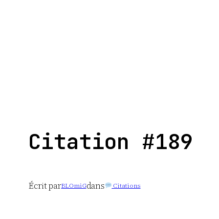
Aller
au
contenu
Citation #189
Écrit par
dans
BLOmiG
Citations