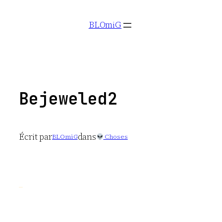
Aller
BLOmiG
au
contenu
Bejeweled2
Écrit par
dans
BLOmiG
Choses