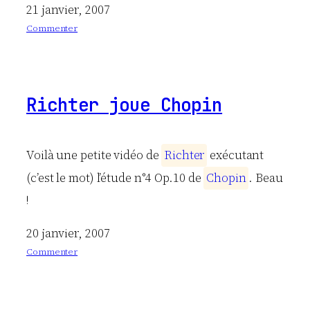
21 janvier, 2007
Commenter
:
C
i
t
Richter joue Chopin
a
t
i
o
Voilà une petite vidéo de
R
i
c
h
t
e
r
exécutant
n
(c’est le mot) l’étude n°4 Op.10 de
C
h
o
p
i
n
. Beau
#
8
!
20 janvier, 2007
Commenter
:
R
i