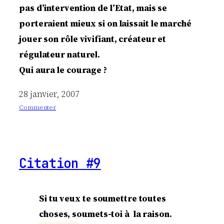
pas d’intervention de l’Etat, mais se
porteraient mieux si on laissait le marché
jouer son rôle vivifiant, créateur et
régulateur naturel.
Qui aura le courage ?
28 janvier, 2007
Commenter
:
Q
u
i
Citation #9
o
s
e
r
Si tu veux te soumettre toutes
a
choses, soumets-toi à la raison.
?