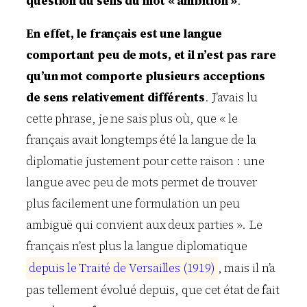
question du sens du mot « ambition »
.
e
m
En effet, le français est une langue
e
s
comportant peu de mots, et il n’est pas rare
o
qu’un mot comporte plusieurs acceptions
u
v
de sens relativement différents
. J’avais lu
i
cette phrase, je ne sais plus où, que « le
e
français avait longtemps été la langue de la
n
n
diplomatie justement pour cette raison : une
e
langue avec peu de mots permet de trouver
…
plus facilement une formulation un peu
ambiguë qui convient aux deux parties ». Le
français n’est plus la langue diplomatique
d
e
p
u
i
s
l
e
T
r
a
i
t
é
d
e
V
e
r
s
a
i
l
l
e
s
(
1
9
1
9
)
, mais il n’a
pas tellement évolué depuis, que cet état de fait