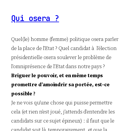
a
u
Qui osera ?
t
-
i
l
Quel(le) homme (femme) politique osera parler
a
de la place de l’Etat ? Quel candidat à l’élection
v
présidentielle osera soulever le problème de
o
i
l’omniprésence de l’Etat dans notre pays ?
r
Briguer le pouvoir, et en même temps
d
e
promettre d’amoindrir sa portée, est-ce
l
possible ?
’
a
Je ne vois qu’une chose qui puisse permettre
m
cela (et rien n’est joué, j’attends d’entendre les
b
candidats sur ce sujet épineux) : il faut que le
i
t
candidat soit là temporairement, et que la