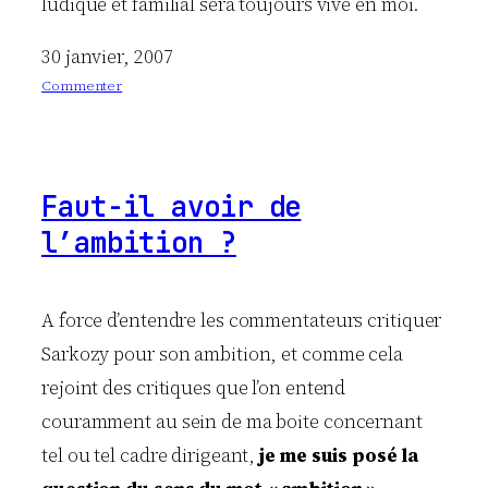
ludique et familial sera toujours vive en moi.
30 janvier, 2007
Commenter
:
D
’
a
Faut-il avoir de
u
s
l’ambition ?
s
i
l
A force d’entendre les commentateurs critiquer
o
i
Sarkozy pour son ambition, et comme cela
n
rejoint des critiques que l’on entend
q
couramment au sein de ma boite concernant
u
e
tel ou tel cadre dirigeant,
je me suis posé la
j