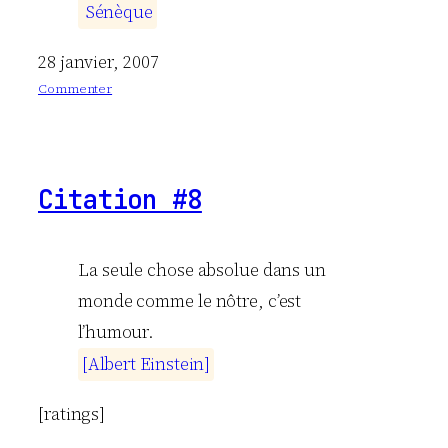
S
é
n
è
q
u
e
28 janvier, 2007
Commenter
:
C
i
t
Citation #8
a
t
i
o
La seule chose absolue dans un
n
monde comme le nôtre, c’est
#
l’humour.
9
[
A
l
b
e
r
t
E
i
n
s
t
e
i
n
]
[ratings]