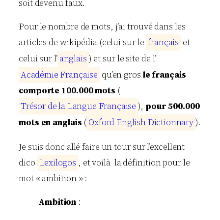
soit devenu faux.
Pour le nombre de mots, j’ai trouvé dans les
articles de wikipédia (celui sur le
f
r
a
n
ç
a
i
s
et
celui sur l’
a
n
g
l
a
i
s
) et sur le site de l’
A
c
a
d
é
m
i
e
F
r
a
n
ç
a
i
s
e
qu’en gros
le français
comporte 100.000 mots
(
T
r
é
s
o
r
d
e
l
a
L
a
n
g
u
e
F
r
a
n
ç
a
i
s
e
),
pour 500.000
mots en anglais
(
O
x
f
o
r
d
E
n
g
l
i
s
h
D
i
c
t
i
o
n
n
a
r
y
).
Je suis donc allé faire un tour sur l’excellent
dico
L
e
x
i
l
o
g
o
s
, et voilà la définition pour le
mot « ambition » :
Ambition
: