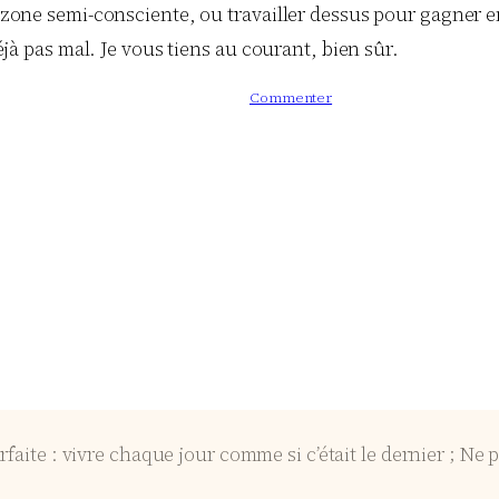
a zone semi-consciente, ou travailler dessus pour gagner en
déjà pas mal. Je vous tiens au courant, bien sûr.
Commenter
:
P
r
i
s
e
d
e
h
a
u
t
e
u
rfaite : vivre chaque jour comme si c’était le dernier ; Ne p
r
?