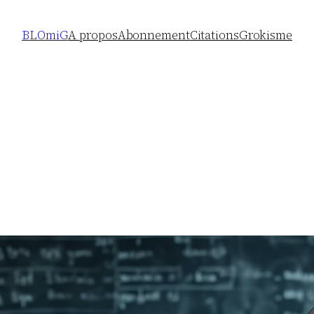
BLOmiG
A propos
Abonnement
Citations
Grokisme