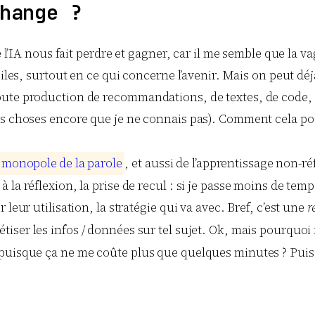
hange ?
e l’IA nous fait perdre et gagner, car il me semble que la v
iciles, surtout en ce qui concerne l’avenir. Mais on peut d
ute production de recommandations, de textes, de code, d
es choses encore que je ne connais pas). Comment cela pou
m
o
n
o
p
o
l
e
d
e
l
a
p
a
r
o
l
e
, et aussi de l’apprentissage non-r
a réflexion, la prise de recul : si je passe moins de temps 
leur utilisation, la stratégie qui va avec. Bref, c’est une
r
hétiser les infos / données sur tel sujet. Ok, mais pourquoi 
 puisque ça ne me coûte plus que quelques minutes ? Puis