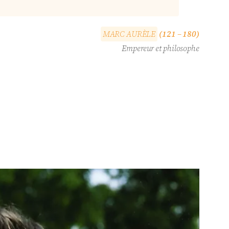
M
A
R
C
A
U
R
È
L
E
(121 – 180)
Empereur et philosophe