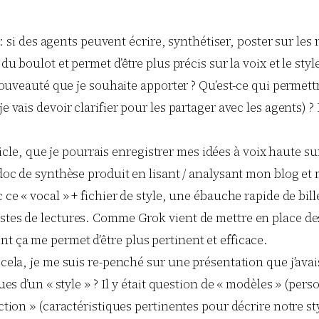
e : si des agents peuvent écrire, synthétiser, poster sur les
e du boulot et permet d’être plus précis sur la voix et le sty
 nouveauté que je souhaite apporter ? Qu’est-ce qui permett
je vais devoir clarifier pour les partager avec les agents)
’article, que je pourrais enregistrer mes idées à voix haute 
 doc de synthèse produit en lisant / analysant mon blog et 
c ce « vocal » + fichier de style, une ébauche rapide de bil
istes de lectures. Comme Grok vient de mettre en place d
t ça me permet d’être plus pertinent et efficace.
 cela, je me suis re-penché sur une présentation que j’avai
ques d’un « style » ? Il y était question de « modèles » (pe
ction » (caractéristiques pertinentes pour décrire notre st