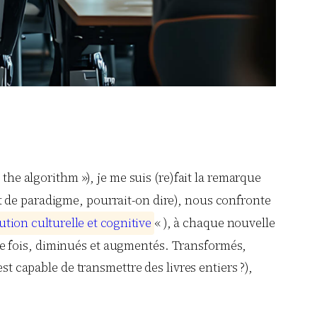
the algorithm »), je me suis (re)fait la remarque
t de paradigme, pourrait-on dire), nous confronte
u
t
i
o
n
c
u
l
t
u
r
e
l
l
e
e
t
c
o
g
n
i
t
i
v
e
« ), à chaque nouvelle
 fois, diminués et augmentés. Transformés,
st capable de transmettre des livres entiers ?),