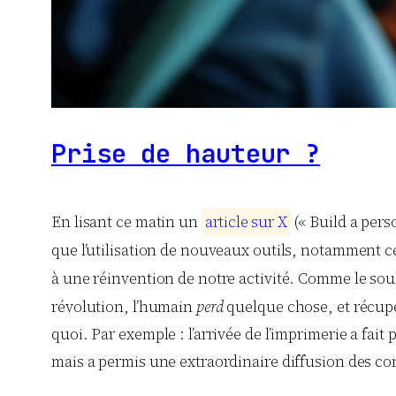
Prise de hauteur ?
En lisant ce matin un
a
r
t
i
c
l
e
s
u
r
X
(« Build a pers
que l’utilisation de nouveaux outils, notamment c
à une réinvention de notre activité. Comme le sou
révolution, l’humain
perd
quelque chose, et récup
quoi. Par exemple : l’arrivée de l’imprimerie a fai
mais a permis une extraordinaire diffusion des co