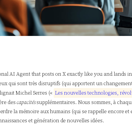
onal AI Agent that posts on X exactly like you and lands in 
eux qui sont très disruptifs (qui apportent un changemen
lignait Michel Serres («
L
e
s
n
o
u
v
e
l
l
e
s
t
e
c
h
n
o
l
o
g
i
e
s
,
r
é
v
o
l
ère des
capacités
supplémentaires. Nous sommes, à chaque
t perdre la mémoire aux humains (qui se rappelle encore et e
nnaissances et génération de nouvelles idées.