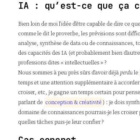
IA : qu’est-ce que ça c
Bien loin de moi l’idée d’être capable de dire ce qu
comme le dit le proverbe, les prévisions sont diff
analyse, synthèse de data ou de connaissances, to
des capacités des IA (et probablement bien d’autr
professions dites « intellectuelles » ?
Nous sommes à peu près sûrs d’avoir déjà
perdu
le
temps et une attention supplémentaire à accorder à l
croiser, etc, je gagne un temps certain pour penser 
parlant de
c
o
n
c
e
p
t
i
o
n
&
c
r
é
a
t
i
v
i
t
é
) : je dois synt
domaine de connaissances pourrais-je les croiser
quelles tâches puis-je leur confier ?