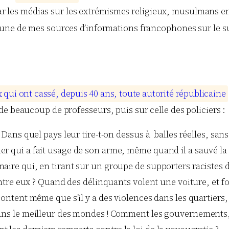
 les médias sur les extrémismes religieux, musulmans en 
 une de mes sources d’informations francophones sur le suj
x
q
u
i
o
n
t
c
a
s
s
é
,
d
e
p
u
i
s
4
0
a
n
s
,
t
o
u
t
e
a
u
t
o
r
i
t
é
r
é
p
u
b
l
i
c
a
i
n
e
e beaucoup de professeurs, puis sur celle des policiers :
] Dans quel pays leur tire-t-on dessus à balles réelles, san
r qui a fait usage de son arme, même quand il a sauvé la 
naire qui, en tirant sur un groupe de supporters racistes 
’entre eux ? Quand des délinquants volent une voiture, et fo
content même que s’il y a des violences dans les quartiers, c
 dans le meilleur des mondes ! Comment les gouvernements