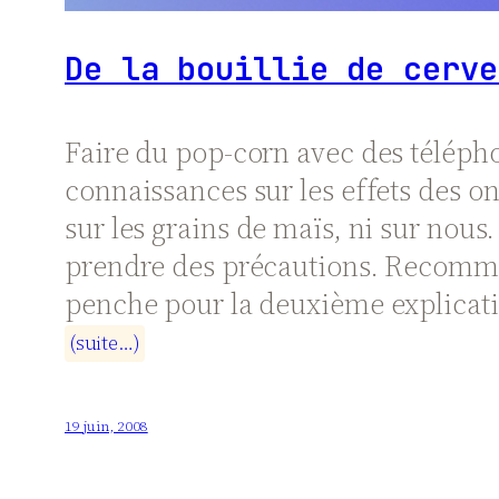
De la bouillie de cerve
Faire du pop-corn avec des télépho
connaissances sur les effets des on
sur les grains de maïs, ni sur nou
prendre des précautions. Recomman
penche pour la deuxième explicatio
(
s
u
i
t
e
…
)
19 juin, 2008