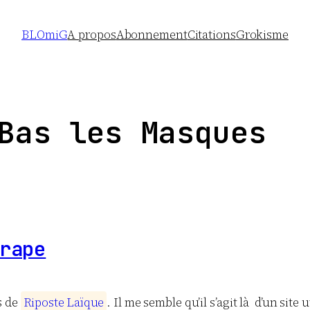
BLOmiG
A propos
Abonnement
Citations
Grokisme
as les Masques
rape
es de
R
i
p
o
s
t
e
L
a
ï
q
u
e
. Il me semble qu’il s’agit là d’un site