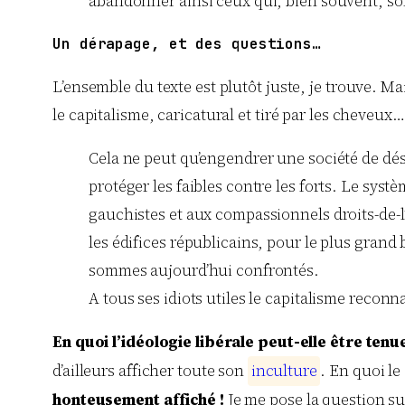
abandonner ainsi ceux qui, bien souvent, sont
Un dérapage, et des questions…
L’ensemble du texte est plutôt juste, je trouve. Ma
le capitalisme, caricatural et tiré par les cheveux…
Cela ne peut qu’engendrer une société de déso
protéger les faibles contre les forts. Le syst
gauchistes et aux compassionnels droits-de-
les édifices républicains, pour le plus grand
sommes aujourd’hui confrontés.
A tous ses idiots utiles le capitalisme reconn
En quoi l’idéologie libérale peut-elle être tenu
d’ailleurs afficher toute son
i
n
c
u
l
t
u
r
e
. En quoi le
honteusement affiché !
Je me pose la question sui