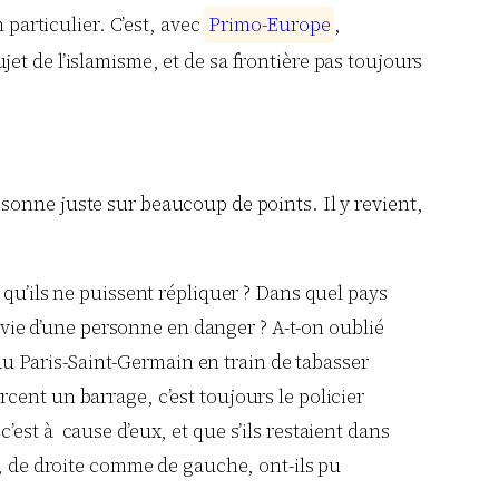
particulier. C’est, avec
P
r
i
m
o
-
E
u
r
o
p
e
,
et de l’islamisme, et de sa frontière pas toujours
sonne juste sur beaucoup de points. Il y revient,
s qu’ils ne puissent répliquer ? Dans quel pays
vie d’une personne en danger ? A-t-on oublié
du Paris-Saint-Germain en train de tabasser
rcent un barrage, c’est toujours le policier
’est à cause d’eux, et que s’ils restaient dans
, de droite comme de gauche, ont-ils pu