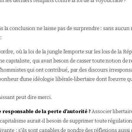
 les derniers remparts contre la loi de la voyoucratie ?
is la conclusion ne laisse pas de surprendre : sans aucun r
:
rdre, où la loi de la jungle l’emporte sur les lois de la R
ème capitaliste, qui avait besoin de casser toute notion de
l’hommistes qui ont contribué, par des discours irrespons
 bonheur d’une idéologie libérale-libertaire dont l’oeuvre 
aissant peut dire merci.
e responsable de la perte d’autorité ?
Associer libertai
 capitalisme aurait-il besoin de supprimer toute régulatio
vante : s’ils sont capables de pondre des réflexions aussi 