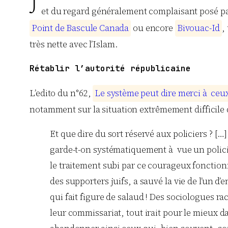
J
et du regard généralement complaisant posé par
P
o
i
n
t
d
e
B
a
s
c
u
l
e
C
a
n
a
d
a
ou encore
B
i
v
o
u
a
c
-
I
d
,
très nette avec l’Islam.
Rétablir l’autorité républicaine
L’edito du n°62,
L
e
s
y
s
t
è
m
e
p
e
u
t
d
i
r
e
m
e
r
c
i
à
c
e
u
notamment sur la situation extrêmement difficile d
Et que dire du sort réservé aux policiers ? […
garde-t-on systématiquement à vue un policie
le traitement subi par ce courageux fonction
des supporters juifs, a sauvé la vie de l’un d
qui fait figure de salaud ! Des sociologues ra
leur commissariat, tout irait pour le mieux