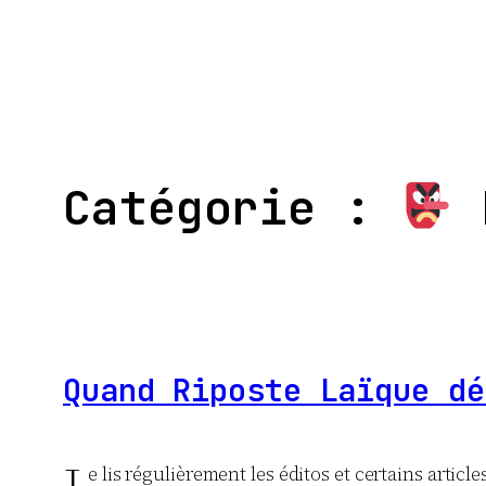
Aller
au
contenu
Catégorie :
B
Quand Riposte Laïque dé
e lis régulièrement les éditos et certains articl