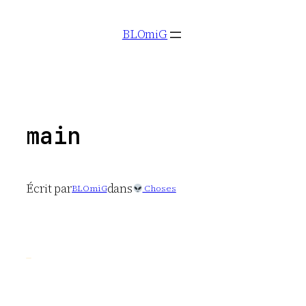
Aller
BLOmiG
au
contenu
main
Écrit par
dans
BLOmiG
Choses