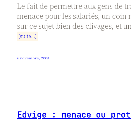
Le fait de permettre aux gens de tra
menace pour les salariés, un coin m
sur ce sujet bien des clivages, et
(
s
u
i
t
e
…
)
6 novembre, 2008
Edvige : menace ou prot