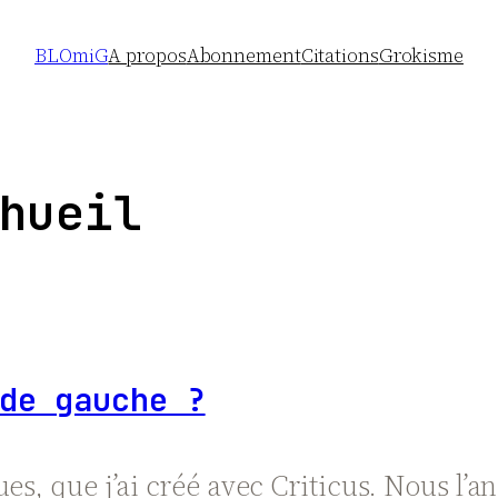
BLOmiG
A propos
Abonnement
Citations
Grokisme
hueil
de gauche ?
ues, que j’ai créé avec Criticus. Nous l’