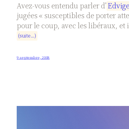
Avez-vous entendu parler d’
E
d
v
i
g
jugées « susceptibles de porter atte
pour le coup, avec les libéraux, et 
(
s
u
i
t
e
…
)
9 septembre, 2008