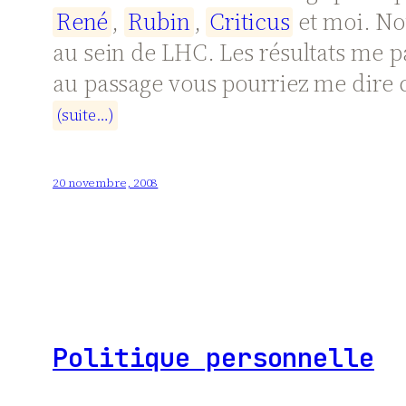
R
e
n
é
,
R
u
b
i
n
,
C
r
i
t
i
c
u
s
et moi. No
au sein de LHC. Les résultats me par
au passage vous pourriez me dire
(
s
u
i
t
e
…
)
20 novembre, 2008
Politique personnelle