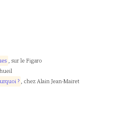
u
e
s
, sur le Figaro
hueil
u
r
q
u
o
i
?
, chez Alain Jean-Mairet