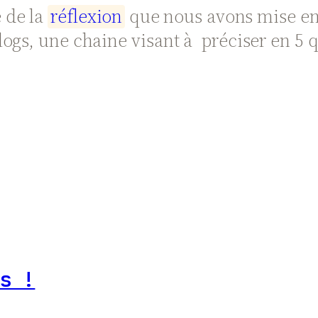
e de la
r
é
f
l
e
x
i
o
n
que nous avons mise en 
ogs, une chaine visant à préciser en 5 
s !