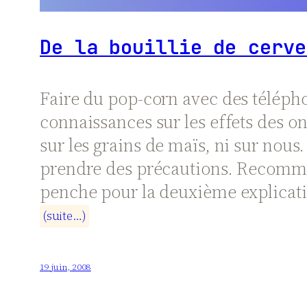
De la bouillie de cerve
Faire du pop-corn avec des télépho
connaissances sur les effets des on
sur les grains de maïs, ni sur nou
prendre des précautions. Recomman
penche pour la deuxième explicatio
(
s
u
i
t
e
…
)
19 juin, 2008