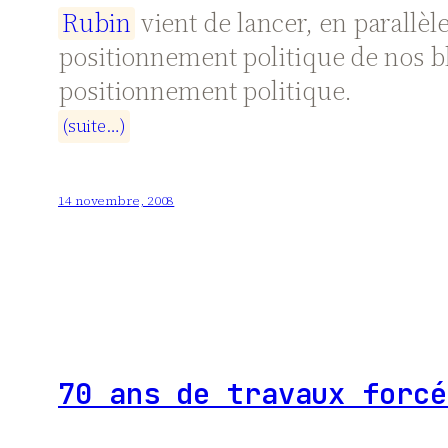
R
u
b
i
n
vient de lancer, en parallèl
positionnement politique de nos bl
positionnement politique.
(
s
u
i
t
e
…
)
14 novembre, 2008
70 ans de travaux forcé