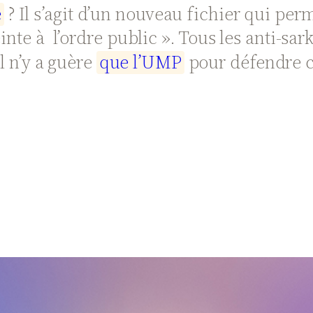
e
? Il s’agit d’un nouveau fichier qui pe
inte à l’ordre public ». Tous les anti-sar
il n’y a guère
q
u
e
l
’
U
M
P
pour défendre ce