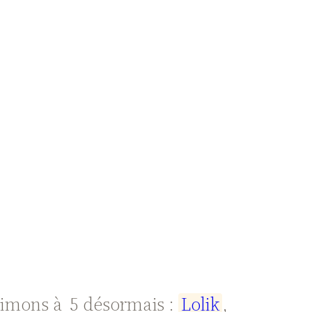
animons à 5 désormais :
L
o
l
i
k
,