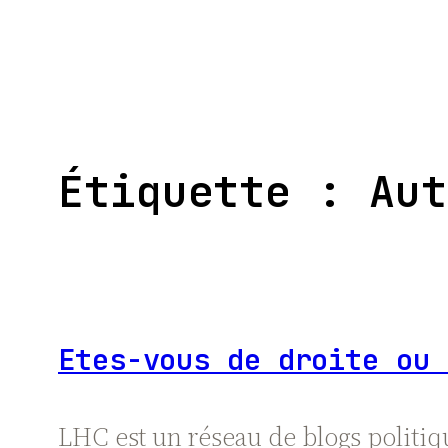
Aller
au
contenu
Étiquette :
Aut
Etes-vous de droite ou 
LHC est un réseau de blogs politiq