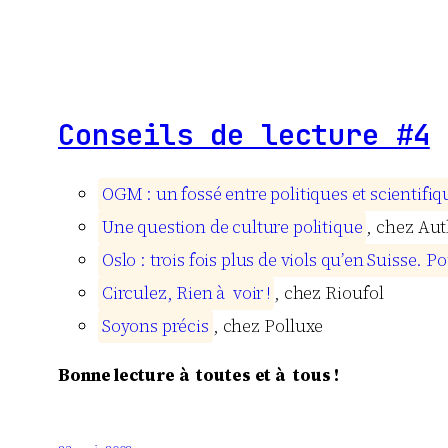
Conseils de lecture #4
O
G
M
:
u
n
f
o
s
s
é
e
n
t
r
e
p
o
l
i
t
i
q
u
e
s
e
t
s
c
i
e
n
t
i
f
i
q
U
n
e
q
u
e
s
t
i
o
n
d
e
c
u
l
t
u
r
e
p
o
l
i
t
i
q
u
e
, chez Aut
O
s
l
o
:
t
r
o
i
s
f
o
i
s
p
l
u
s
d
e
v
i
o
l
s
q
u
’
e
n
S
u
i
s
s
e
.
P
o
C
i
r
c
u
l
e
z
,
R
i
e
n
à
v
o
i
r
!
, chez Rioufol
S
o
y
o
n
s
p
r
é
c
i
s
, chez Polluxe
Bonne lecture à toutes et à tous !