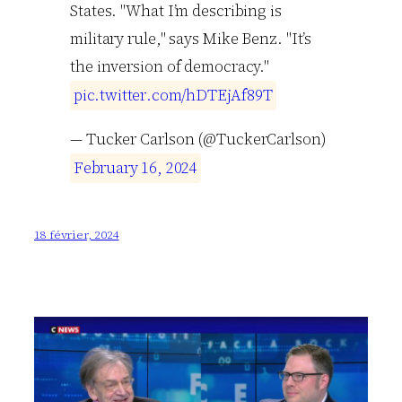
States. "What I’m describing is
military rule," says Mike Benz. "It’s
the inversion of democracy."
p
i
c
.
t
w
i
t
t
e
r
.
c
o
m
/
h
D
T
E
j
A
f
8
9
T
— Tucker Carlson (@TuckerCarlson)
F
e
b
r
u
a
r
y
1
6
,
2
0
2
4
18 février, 2024