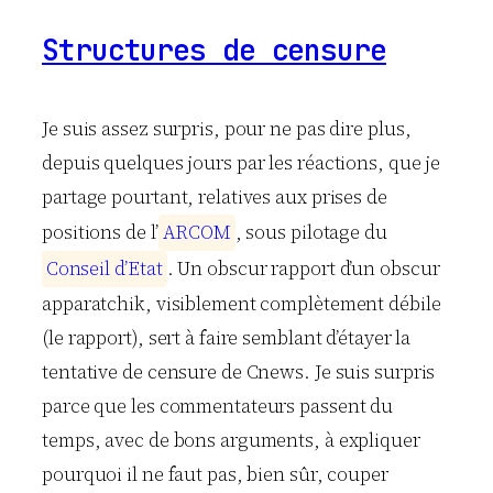
Structures de censure
Je suis assez surpris, pour ne pas dire plus,
depuis quelques jours par les réactions, que je
partage pourtant, relatives aux prises de
positions de l’
A
R
C
O
M
, sous pilotage du
C
o
n
s
e
i
l
d
’
E
t
a
t
. Un obscur rapport d’un obscur
apparatchik, visiblement complètement débile
(le rapport), sert à faire semblant d’étayer la
tentative de censure de Cnews. Je suis surpris
parce que les commentateurs passent du
temps, avec de bons arguments, à expliquer
pourquoi il ne faut pas, bien sûr, couper