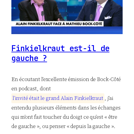
Finkielkraut est-il de
gauche ?
En écoutant l’excellente émission de Bock-Côté
en podcast, dont
l
’
i
n
v
i
t
é
é
t
a
i
t
l
e
g
r
a
n
d
A
l
a
i
n
F
i
n
k
i
e
l
k
r
a
u
t
, j’ai
entendu plusieurs éléments dans les échanges
qui m’ont fait toucher du doigt ce qu’est « être
de gauche », ou penser « depuis la gauche ».