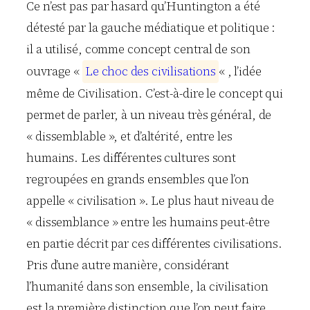
Ce n’est pas par hasard qu’Huntington a été
détesté par la gauche médiatique et politique :
il a utilisé, comme concept central de son
ouvrage «
L
e
c
h
o
c
d
e
s
c
i
v
i
l
i
s
a
t
i
o
n
s
« , l’idée
même de Civilisation. C’est-à-dire le concept qui
permet de parler, à un niveau très général, de
« dissemblable », et d’altérité, entre les
humains. Les différentes cultures sont
regroupées en grands ensembles que l’on
appelle « civilisation ». Le plus haut niveau de
« dissemblance » entre les humains peut-être
en partie décrit par ces différentes civilisations.
Pris d’une autre manière, considérant
l’humanité dans son ensemble, la civilisation
est la première distinction que l’on peut faire