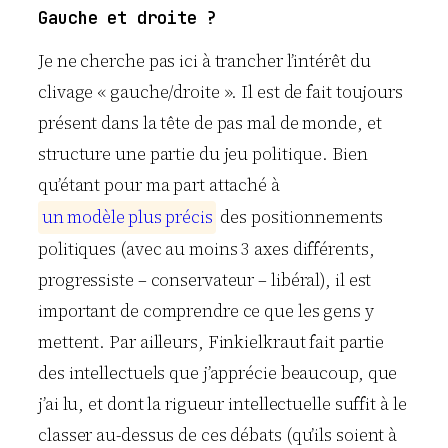
Gauche et droite ?
Je ne cherche pas ici à trancher l’intérêt du
clivage « gauche/droite ». Il est de fait toujours
présent dans la tête de pas mal de monde, et
structure une partie du jeu politique. Bien
qu’étant pour ma part attaché à
u
n
m
o
d
è
l
e
p
l
u
s
p
r
é
c
i
s
des positionnements
politiques (avec au moins 3 axes différents,
progressiste – conservateur – libéral), il est
important de comprendre ce que les gens y
mettent. Par ailleurs, Finkielkraut fait partie
des intellectuels que j’apprécie beaucoup, que
j’ai lu, et dont la rigueur intellectuelle suffit à le
classer au-dessus de ces débats (qu’ils soient à