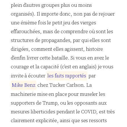
plein d’autres groupes plus ou moins
organisés). Il importe donc, non pas de rejouer
une énième fois le petit jeu des vierges
effarouchées, mais de comprendre où sont les
structures de propagandes, par qui elles sont
dirigées, comment elles agissent, histoire
d’enfin livrer cette bataille. Si vous en avez le
courage et la capacité (c’est en anglais) je vous
invite à écouter
l
e
s
f
a
i
t
s
r
a
p
p
o
r
t
é
s
par
M
i
k
e
B
e
n
z
chez Tucker Carlson. La
machinerie mise en place pour museler les
supporters de Trump, ou les opposants aux
mesures liberticides pendant le COVID, est très
clairement explicitée, ainsi que ses ressorts