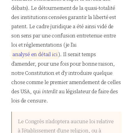
débats). Le détournement de la quasi-totalité
des institutions censées garantir la liberté est
patent. Le cadre juridique a été ainsi vidé de
son sens par une confusion entretenue entre
loi et réglementations (je l’ai
a
n
a
l
y
s
é
e
n
d
é
t
a
i
l
i
c
i
). Il serait temps
d’amender, pour une fois pour bonne raison,
notre Constitution et d’y introduire quelque
chose comme le premier amendement de celles
des USA, qui
interdit
au législateur de faire des
lois de censure.
Le Congrès n’adoptera aucune loi relative
à l’établissement d’une religion, ou à