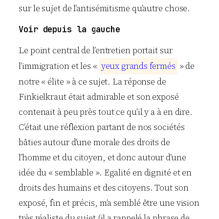
sur le sujet de l’antisémitisme qu’autre chose.
Voir depuis la gauche
Le point central de l’entretien portait sur
l’immigration et les «
y
e
u
x
g
r
a
n
d
s
f
e
r
m
é
s
» de
notre « élite » à ce sujet. La réponse de
Finkielkraut était admirable et son exposé
contenait à peu près tout ce qu’il y a à en dire.
C’était une réflexion partant de nos sociétés
bâties autour d’une morale des droits de
l’homme et du citoyen, et donc autour d’une
idée du « semblable ». Egalité en dignité et en
droits des humains et des citoyens. Tout son
exposé, fin et précis, m’a semblé être une vision
très réaliste du sujet (il a rappelé la phrase de