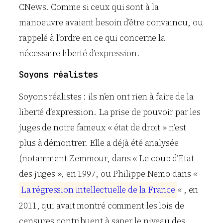
CNews. Comme si ceux qui sont à la
manoeuvre avaient besoin d’être convaincu, ou
rappelé à l’ordre en ce qui concerne la
nécessaire liberté d’expression.
Soyons réalistes
Soyons réalistes : ils n’en ont rien à faire de la
liberté d’expression. La prise de pouvoir par les
juges de notre fameux « état de droit » n’est
plus à démontrer. Elle a déjà été analysée
(notamment Zemmour, dans « Le coup d’Etat
des juges », en 1997, ou Philippe Nemo dans «
L
a
r
é
g
r
e
s
s
i
o
n
i
n
t
e
l
l
e
c
t
u
e
l
l
e
d
e
l
a
F
r
a
n
c
e
« , en
2011, qui avait montré comment les lois de
censures contribuent à saper le niveau des