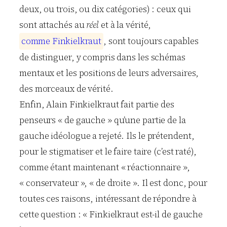
deux, ou trois, ou dix catégories) : ceux qui
sont attachés au
réel
et à la vérité,
c
o
m
m
e
F
i
n
k
i
e
l
k
r
a
u
t
, sont toujours capables
de distinguer, y compris dans les schémas
mentaux et les positions de leurs adversaires,
des morceaux de vérité.
Enfin, Alain Finkielkraut fait partie des
penseurs « de gauche » qu’une partie de la
gauche idéologue a rejeté. Ils le prétendent,
pour le stigmatiser et le faire taire (c’est raté),
comme étant maintenant « réactionnaire »,
« conservateur », « de droite ». Il est donc, pour
toutes ces raisons, intéressant de répondre à
cette question : « Finkielkraut est-il de gauche