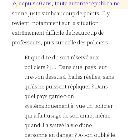
é
,
d
e
p
u
i
s
4
0
a
n
s
,
t
o
u
t
e
a
u
t
o
r
i
t
é
r
é
p
u
b
l
i
c
a
i
n
e
sonne juste sur beaucoup de points. Il y
revient, notamment sur la situation
extrêmement difficile de beaucoup de
professeurs, puis sur celle des policiers :
Et que dire du sort réservé aux
policiers ? […] Dans quel pays leur
tire-t-on dessus à balles réelles, sans
qu’ils ne puissent répliquer ? Dans
quel pays garde-t-on
systématiquement à vue un policier
qui a fait usage de son arme, même
quand il a sauvé la vie d’une
personne en danger ? A-t-on oublié le