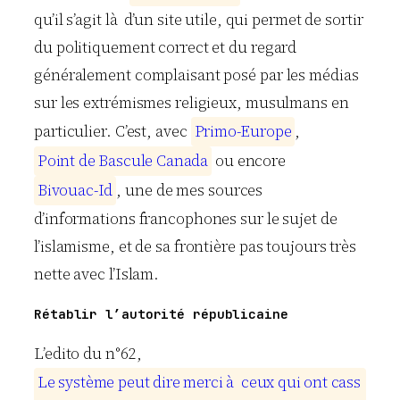
qu’il s’agit là d’un site utile, qui permet de sortir
du politiquement correct et du regard
généralement complaisant posé par les médias
sur les extrémismes religieux, musulmans en
particulier. C’est, avec
P
r
i
m
o
-
E
u
r
o
p
e
,
P
o
i
n
t
d
e
B
a
s
c
u
l
e
C
a
n
a
d
a
ou encore
B
i
v
o
u
a
c
-
I
d
, une de mes sources
d’informations francophones sur le sujet de
l’islamisme, et de sa frontière pas toujours très
nette avec l’Islam.
Rétablir l’autorité républicaine
L’edito du n°62,
L
e
s
y
s
t
è
m
e
p
e
u
t
d
i
r
e
m
e
r
c
i
à
c
e
u
x
q
u
i
o
n
t
c
a
s
s