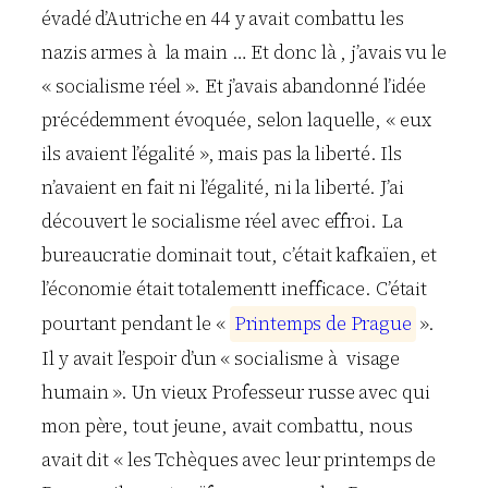
évadé d’Autriche en 44 y avait combattu les
nazis armes à la main … Et donc là , j’avais vu le
« socialisme réel ». Et j’avais abandonné l’idée
précédemment évoquée, selon laquelle, « eux
ils avaient l’égalité », mais pas la liberté. Ils
n’avaient en fait ni l’égalité, ni la liberté. J’ai
découvert le socialisme réel avec effroi. La
bureaucratie dominait tout, c’était kafkaïen, et
l’économie était totalementt inefficace. C’était
pourtant pendant le «
P
r
i
n
t
e
m
p
s
d
e
P
r
a
g
u
e
».
Il y avait l’espoir d’un « socialisme à visage
humain ». Un vieux Professeur russe avec qui
mon père, tout jeune, avait combattu, nous
avait dit « les Tchèques avec leur printemps de