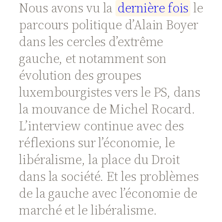
Nous avons vu la
d
e
r
n
i
è
r
e
f
o
i
s
le
parcours politique d’Alain Boyer
dans les cercles d’extrême
gauche, et notamment son
évolution des groupes
luxembourgistes vers le PS, dans
la mouvance de Michel Rocard.
L’interview continue avec des
réflexions sur l’économie, le
libéralisme, la place du Droit
dans la société. Et les problèmes
de la gauche avec l’économie de
marché et le libéralisme.