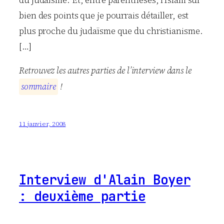
bien des points que je pourrais détailler, est
plus proche du judaïsme que du christianisme.
[…]
Retrouvez les autres parties de l’interview dans le
s
o
m
m
a
i
r
e
!
11 janvier, 2008
Interview d'Alain Boyer
: deuxième partie