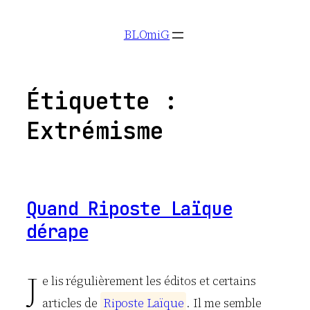
Aller
BLOmiG
au
contenu
Étiquette :
Extrémisme
Quand Riposte Laïque
dérape
J
e lis régulièrement les éditos et certains
articles de
R
i
p
o
s
t
e
L
a
ï
q
u
e
. Il me semble