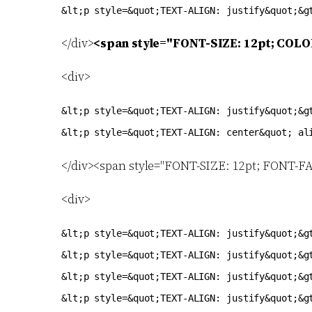
</div>
<span style="FONT-SIZE: 12pt; COL
<div>
&lt;p style=&quot;TEXT-ALIGN: justify&quot;&gt
</div><span style="FONT-SIZE: 12pt; FONT-
<div>
&lt;p style=&quot;TEXT-ALIGN: justify&quot;&gt;&lt;font face=&quot;Times New Roman&quot; size=&quot;3&quot;&gt;D&rsquo;autres travaux de psychologie sociale s&rsquo;appliquent &agrave; d&eacute;velopper cette approche. Je pense &agrave; la psychologie de l&rsquo;engagement, une th&eacute;orie psychologie selon laquelle on modifie efficacement les comportements, et par cons&eacute;quent les valeurs, en amenant les gens &agrave; s&rsquo;engager (au sens du management), et donc en s&rsquo;interdisant par cela toute pratique aversive.&lt;/font&gt;</p>
&lt;p style=&quot;TEXT-ALIGN: justify&quot;&gt;&lt;font face=&quot;Times New Roman&quot; size=&quot;3&quot;&gt;Nous voyons ainsi appara&icirc;tre une diff&eacute;rence fondamentale entre <em>pouvoir</em> et <em>contr&ocirc;le</em>. &lt;span&gt;&nbsp;&lt;/span&gt;L&rsquo