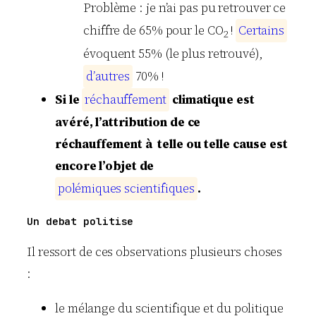
Problème : je n’ai pas pu retrouver ce
chiffre de 65% pour le CO
!
C
e
r
t
a
i
n
s
2
évoquent 55% (le plus retrouvé),
d
’
a
u
t
r
e
s
70% !
Si le
r
é
c
h
a
u
f
f
e
m
e
n
t
climatique est
avéré, l’attribution de ce
réchauffement à telle ou telle cause est
encore l’objet de
p
o
l
é
m
i
q
u
e
s
s
c
i
e
n
t
i
f
i
q
u
e
s
.
Un debat politise
Il ressort de ces observations plusieurs choses
:
le mélange du scientifique et du politique