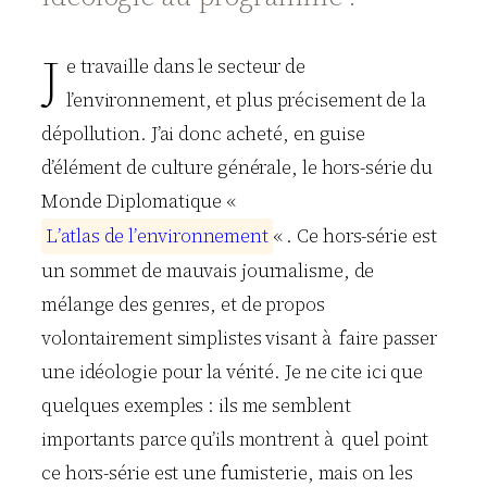
J
e travaille dans le secteur de
l’environnement, et plus précisement de la
dépollution. J’ai donc acheté, en guise
d’élément de culture générale, le hors-série du
Monde Diplomatique «
L
’
a
t
l
a
s
d
e
l
’
e
n
v
i
r
o
n
n
e
m
e
n
t
« . Ce hors-série est
un sommet de mauvais journalisme, de
mélange des genres, et de propos
volontairement simplistes visant à faire passer
une idéologie pour la vérité. Je ne cite ici que
quelques exemples : ils me semblent
importants parce qu’ils montrent à quel point
ce hors-série est une fumisterie, mais on les