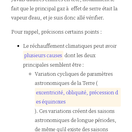
fait que le principal gaz à effet de serre était la
vapeur d’eau, et je suis donc allé vérifier.
Pour rappel, précisons certains points :
Le réchauffement climatiques peut avoir
p
l
u
s
i
e
u
r
s
c
a
u
s
e
s
dont les deux
principales semblent être :
Variation cycliques de paramètres
astronomiques de la Terre (
e
x
c
e
n
t
r
i
c
i
t
é
,
o
b
l
i
q
u
i
t
é
,
p
r
é
c
e
s
s
i
o
n
d
e
s
é
q
u
i
n
o
x
e
s
). Ces variations créent des saisons
astronomiques de longue périodes,
de même qu’il existe des saisons