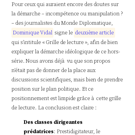
Pour ceux qui auraient encore des doutes sur
la démarche – incompétence ou manipulation ?
– des journalistes du Monde Diplomatique,
D
o
m
i
n
i
q
u
e
V
i
d
a
l
signe le
d
e
u
x
i
è
m
e
a
r
t
i
c
l
e
qui s’intitule « Grille de lecture », afin de bien
expliquer la démarche idéologique de ce hors-
série. Nous avons déjà vu que son propos
n’était pas de donner de la place aux
discussions scientifiques, mais bien de prendre
position sur le plan politique. Et ce
positionnement est limpide grâce à cette grille
de lecture. La conclusion est claire :
Des classes dirigeantes
prédatrices
: Prestidigitateur, le