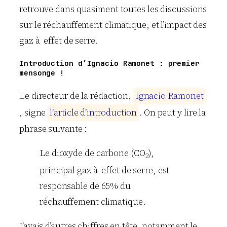
retrouve dans quasiment toutes les discussions
sur le réchauffement climatique, et l’impact des
gaz à effet de serre.
Introduction d’Ignacio Ramonet : premier
mensonge !
Le directeur de la rédaction,
I
g
n
a
c
i
o
R
a
m
o
n
e
t
, signe
l
’
a
r
t
i
c
l
e
d
’
i
n
t
r
o
d
u
c
t
i
o
n
. On peut y lire la
phrase suivante :
Le dioxyde de carbone (CO
),
2
principal gaz à effet de serre, est
responsable de 65% du
réchauffement climatique.
J’avais d’autres chiffres en tête, notamment le