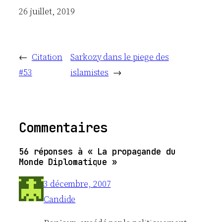
Date
26 juillet, 2019
←
Citation
Sarkozy dans le piege des
#53
islamistes
→
Commentaires
56 réponses à « La propagande du
Monde Diplomatique »
3 décembre, 2007
Candide