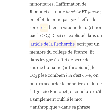
minoritaires. L’affirmation de
Ramonet est donc
impécise
ET
fausse
;
en effet, le principal gaz à effet de
serre
e
s
t
bien la vapeur d’eau (et non
pas le CO
). Ceci est expliqué dans un
2
a
r
t
i
c
l
e
d
e
l
a
R
e
c
h
e
r
c
h
e
écrit par un
membre du collège de France. Et
dans les gaz à effet de serre de
source humaine (anthropique), le
CO
pèse combien ? Si c’est 65%, on
2
pourra accorder le bénéfice du doute
à Ignacio Ramonet, et conclure qu’il
a simplement oublié le mot
« anthropique » dans sa phrase.