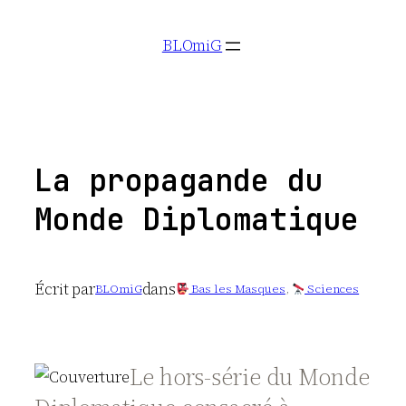
Aller
BLOmiG
au
contenu
La propagande du
Monde Diplomatique
Écrit par
dans
BLOmiG
Bas les Masques
, 
Sciences
Le hors-série du Monde