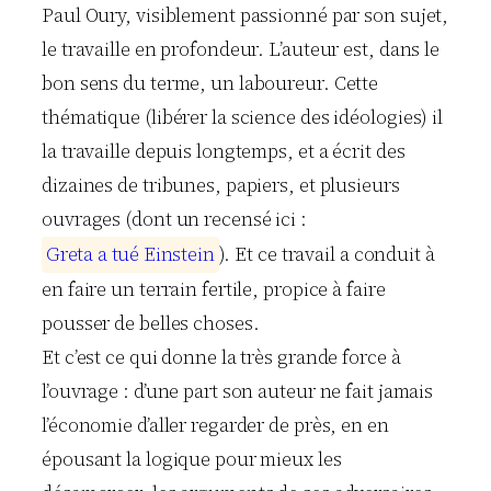
Paul Oury, visiblement passionné par son sujet,
le travaille en profondeur. L’auteur est, dans le
bon sens du terme, un laboureur. Cette
thématique (libérer la science des idéologies) il
la travaille depuis longtemps, et a écrit des
dizaines de tribunes, papiers, et plusieurs
ouvrages (dont un recensé ici :
G
r
e
t
a
a
t
u
é
E
i
n
s
t
e
i
n
). Et ce travail a conduit à
en faire un terrain fertile, propice à faire
pousser de belles choses.
Et c’est ce qui donne la très grande force à
l’ouvrage : d’une part son auteur ne fait jamais
l’économie d’aller regarder de près, en en
épousant la logique pour mieux les