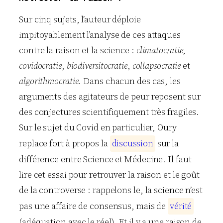
Sur cinq sujets, l’auteur déploie
impitoyablement l’analyse de ces attaques
contre la raison et la science :
climatocratie
,
covidocratie
,
biodiversitocratie
,
collapsocratie
et
algorithmocratie
. Dans chacun des cas, les
arguments des agitateurs de peur reposent sur
des conjectures scientifiquement très fragiles.
Sur le sujet du Covid en particulier, Oury
replace fort à propos la
d
i
s
c
u
s
s
i
o
n
sur la
différence entre Science et Médecine. Il faut
lire cet essai pour retrouver la raison et le goût
de la controverse : rappelons le, la science n’est
pas une affaire de consensus, mais de
v
é
r
i
t
é
(adéquation avec le réel). Et il y a une raison de