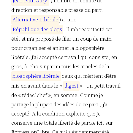
J
e
a
n
-
P
a
u
l
O
u
r
y
(membre du comité de
direction et responsable presse du parti
A
l
t
e
r
n
a
t
i
v
e
L
i
b
é
r
a
l
e
) à une
R
é
p
u
b
l
i
q
u
e
d
e
s
b
l
o
g
s
. Il m’a recontacté cet
été, et m’a proposé de filer un coup de main
pour organiser et animer la blogosphère
libérale. J’ai accepté ce travail qui consiste, en
gros, à choisir parmi tous les articles de la
b
l
o
g
o
s
p
h
è
r
e
l
i
b
é
r
a
l
e
ceux qui méritent d’être
mis en avant dans le «
d
i
g
e
s
t
« . Un petit travail
de « rédac’ chef », en somme. Comme je
partage la plupart des idées de ce parti, j’ai
accepté. A la condition explicite que je
conserve une totale liberté de parole ici, sur
Expression
Libre
. Ce qui a évidemment été