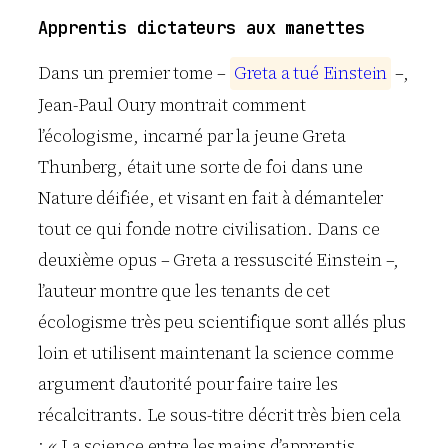
Apprentis dictateurs aux manettes
Dans un premier tome –
G
r
e
t
a
a
t
u
é
E
i
n
s
t
e
i
n
–,
Jean-Paul Oury montrait comment
l’écologisme, incarné par la jeune Greta
Thunberg, était une sorte de foi dans une
Nature déifiée, et visant en fait à démanteler
tout ce qui fonde notre civilisation. Dans ce
deuxième opus – Greta a ressuscité Einstein –,
l’auteur montre que les tenants de cet
écologisme très peu scientifique sont allés plus
loin et utilisent maintenant la science comme
argument d’autorité pour faire taire les
récalcitrants. Le sous-titre décrit très bien cela
: « La science entre les mains d’apprentis