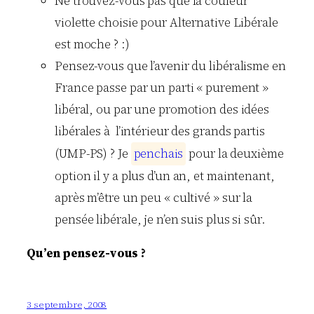
Ne trouvez-vous pas que la couleur
violette choisie pour Alternative Libérale
est moche ? :)
Pensez-vous que l’avenir du libéralisme en
France passe par un parti « purement »
libéral, ou par une promotion des idées
libérales à l’intérieur des grands partis
(UMP-PS) ? Je
p
e
n
c
h
a
i
s
pour la deuxième
option il y a plus d’un an, et maintenant,
après m’être un peu « cultivé » sur la
pensée libérale, je n’en suis plus si sûr.
Qu’en pensez-vous ?
3 septembre, 2008