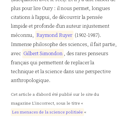
plus pour lire Oury : il nous permet, longues
citations à l’appui, de découvrir la pensée
limpide et profonde d’un auteur injustement
méconnu,
R
a
y
m
o
n
d
R
u
y
e
r
(1902-1987).
Immense philosophe des sciences, il fait partie,
avec
G
i
l
b
e
r
t
S
i
m
o
n
d
o
n
, des rares penseurs
français qui permettent de replacer la
technique et la science dans une perspective
anthropologique.
Cet article a d’abord été publié sur le site du
magazine L’incorrect, sous le titre «
L
e
s
m
e
n
a
c
e
s
d
e
l
a
s
c
i
e
n
c
e
p
o
l
i
t
i
s
é
e
«