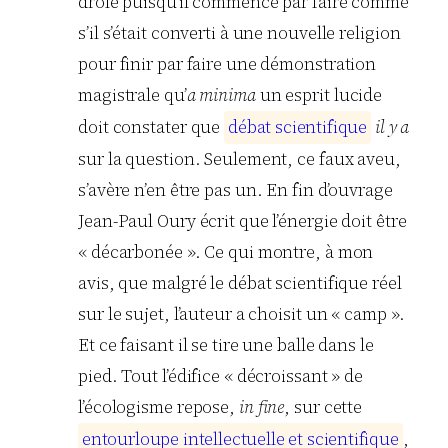
drôle puisqu’il commence par faire comme
s’il s’était converti à une nouvelle religion
pour finir par faire une démonstration
magistrale qu’
a minima
un esprit lucide
doit constater que
d
é
b
a
t
s
c
i
e
n
t
i
f
i
q
u
e
il y a
sur la question. Seulement, ce faux aveu,
s’avère n’en être pas un. En fin d’ouvrage
Jean-Paul Oury écrit que l’énergie doit être
« décarbonée ». Ce qui montre, à mon
avis, que malgré le débat scientifique réel
sur le sujet, l’auteur a choisit un « camp ».
Et ce faisant il se tire une balle dans le
pied. Tout l’édifice « décroissant » de
l’écologisme repose,
in fine
, sur cette
e
n
t
o
u
r
l
o
u
p
e
i
n
t
e
l
l
e
c
t
u
e
l
l
e
e
t
s
c
i
e
n
t
i
f
i
q
u
e
,