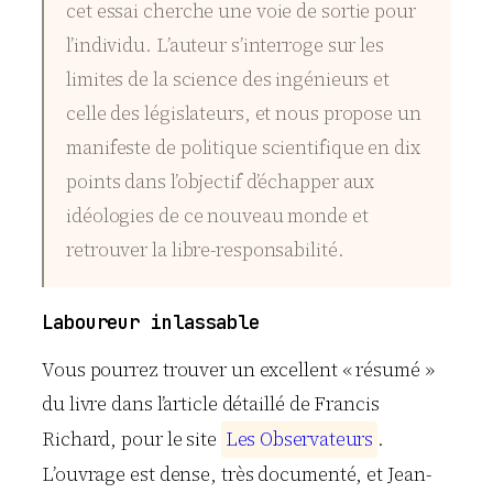
cet essai cherche une voie de sortie pour
l’individu. L’auteur s’interroge sur les
limites de la science des ingénieurs et
celle des législateurs, et nous propose un
manifeste de politique scientifique en dix
points dans l’objectif d’échapper aux
idéologies de ce nouveau monde et
retrouver la libre-responsabilité.
Laboureur inlassable
Vous pourrez trouver un excellent « résumé »
du livre dans l’article détaillé de Francis
Richard, pour le site
L
e
s
O
b
s
e
r
v
a
t
e
u
r
s
.
L’ouvrage est dense, très documenté, et Jean-