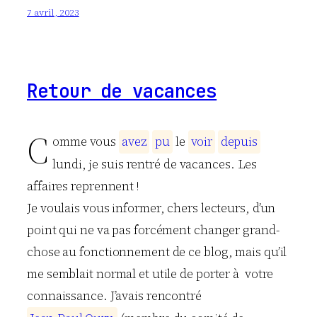
7 avril, 2023
Retour de vacances
C
omme vous
a
v
e
z
p
u
le
v
o
i
r
d
e
p
u
i
s
lundi, je suis rentré de vacances. Les
affaires reprennent !
Je voulais vous informer, chers lecteurs, d’un
point qui ne va pas forcément changer grand-
chose au fonctionnement de ce blog, mais qu’il
me semblait normal et utile de porter à votre
connaissance. J’avais rencontré